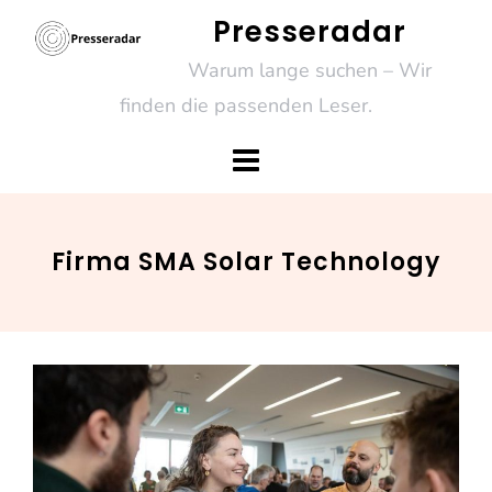
Skip
Presseradar
to
Warum lange suchen – Wir
content
finden die passenden Leser.
Firma SMA Solar Technology