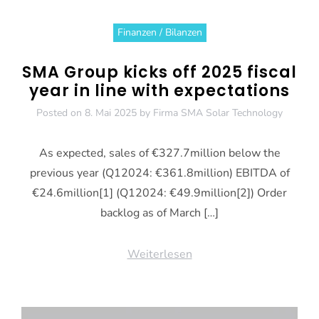
Finanzen / Bilanzen
SMA Group kicks off 2025 fiscal
year in line with expectations
Posted on
8. Mai 2025
by
Firma SMA Solar Technology
As expected, sales of €327.7million below the
previous year (Q12024: €361.8million) EBITDA of
€24.6million[1] (Q12024: €49.9million[2]) Order
backlog as of March […]
Weiterlesen