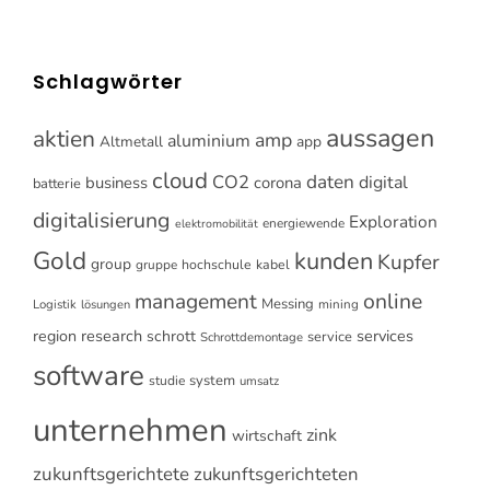
Schlagwörter
aussagen
aktien
amp
aluminium
Altmetall
app
cloud
CO2
daten
digital
business
corona
batterie
digitalisierung
Exploration
energiewende
elektromobilität
Gold
kunden
Kupfer
group
gruppe
hochschule
kabel
online
management
Messing
Logistik
mining
lösungen
research
services
region
schrott
service
Schrottdemontage
software
system
studie
umsatz
unternehmen
zink
wirtschaft
zukunftsgerichtete
zukunftsgerichteten