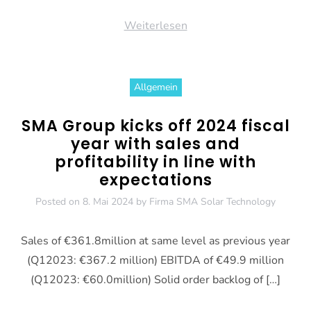
Weiterlesen
Allgemein
SMA Group kicks off 2024 fiscal
year with sales and
profitability in line with
expectations
Posted on
8. Mai 2024
by
Firma SMA Solar Technology
Sales of €361.8million at same level as previous year
(Q12023: €367.2 million) EBITDA of €49.9 million
(Q12023: €60.0million) Solid order backlog of […]