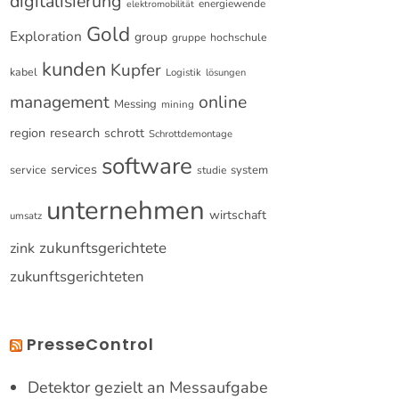
digitalisierung
energiewende
elektromobilität
Gold
Exploration
group
gruppe
hochschule
kunden
Kupfer
kabel
Logistik
lösungen
online
management
Messing
mining
research
region
schrott
Schrottdemontage
software
services
service
system
studie
unternehmen
wirtschaft
umsatz
zukunftsgerichtete
zink
zukunftsgerichteten
PresseControl
Detektor gezielt an Messaufgabe