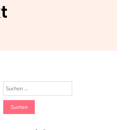
t
Suchen
nach: