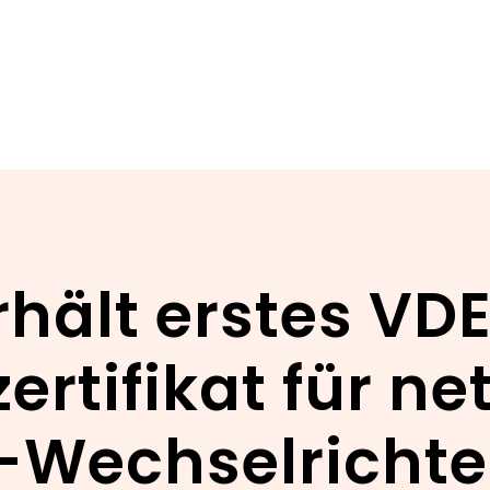
rhält erstes VD
ertifikat für n
-Wechselrichte