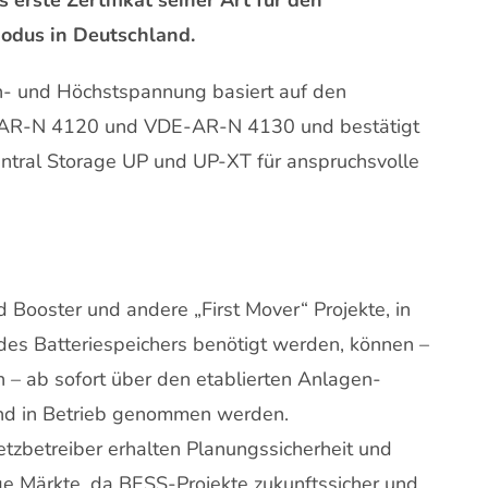
erste Zertifikat seiner Art für den
Modus in Deutschland.
ch- und Höchstspannung basiert auf den
AR-N 4120 und VDE-AR-N 4130 und bestätigt
entral Storage UP und UP-XT für anspruchsvolle
 Booster und andere „First Mover“ Projekte, in
des Batteriespeichers benötigt werden, können –
– ab sofort über den etablierten Anlagen-
und in Betrieb genommen werden.
etzbetreiber erhalten Planungssicherheit und
ige Märkte, da BESS-Projekte zukunftssicher und