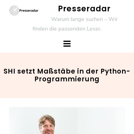
Skip
Presseradar
to
Warum lange suchen – Wir
content
finden die passenden Leser.
SHI setzt Maßstäbe in der Python-
Programmierung