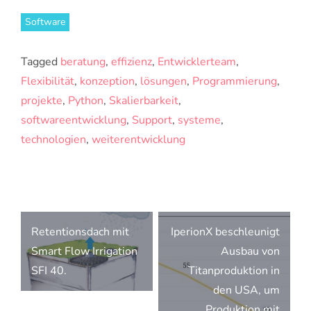
Software
Tagged
beratung
,
effizienz
,
Entwicklerteam
,
Flexibilität
,
konzeption
,
lösungen
,
Programmierung
,
projekte
,
Python
,
Skalierbarkeit
,
softwareentwicklung
,
Support
,
systeme
,
technologien
,
weiterentwicklung
Beitragsnavigation
Retentionsdach mit
IperionX beschleunigt
Smart Flow Irrigation
Ausbau von
SFI 40.
Titanproduktion in
den USA, um
Produktion mit