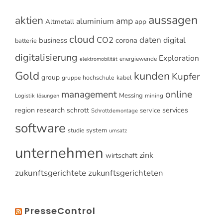
aussagen
aktien
amp
aluminium
Altmetall
app
cloud
CO2
daten
digital
business
corona
batterie
digitalisierung
Exploration
energiewende
elektromobilität
Gold
kunden
Kupfer
group
gruppe
hochschule
kabel
online
management
Messing
Logistik
mining
lösungen
research
services
region
schrott
service
Schrottdemontage
software
system
studie
umsatz
unternehmen
zink
wirtschaft
zukunftsgerichtete
zukunftsgerichteten
PresseControl