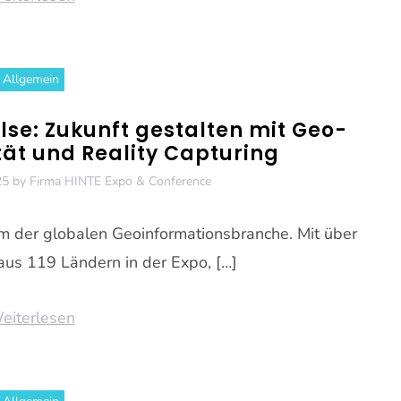
Allgemein
lse: Zukunft gestalten mit Geo-
tät und Reality Capturing
25
by
Firma HINTE Expo & Conference
um der globalen Geoinformationsbranche. Mit über
us 119 Ländern in der Expo, […]
eiterlesen