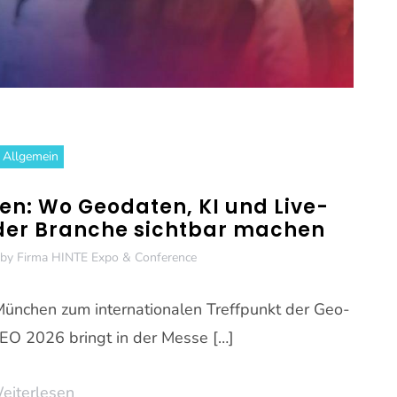
Allgemein
en: Wo Geodaten, KI und Live-
 der Branche sichtbar machen
by
Firma HINTE Expo & Conference
ünchen zum internationalen Treffpunkt der Geo-
O 2026 bringt in der Messe […]
eiterlesen