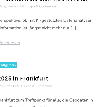
25
by
Firma HINTE Expo & Conference
rspektive, ob mit KI-gestützten Datenanalysen
nformation ist längst nicht mehr nur […]
eiterlesen
Allgemein
025 in Frankfurt
by
Firma HINTE Expo & Conference
ankfurt zum Treffpunkt für alle, die Geodaten in