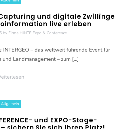
Allgemein
 Capturing und digitale Zwillinge
eoinformation live erleben
5
by
Firma HINTE Expo & Conference
die INTERGEO – das weltweit führende Event für
on und Landmanagement – zum […]
eiterlesen
Allgemein
FERENCE- und EXPO-Stage-
 sichern Sie sich Ihren Platz!