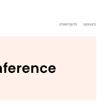
STARTSEITE
SERVICE
nference