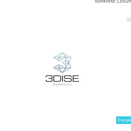
konkrete Lösun
W
Energi