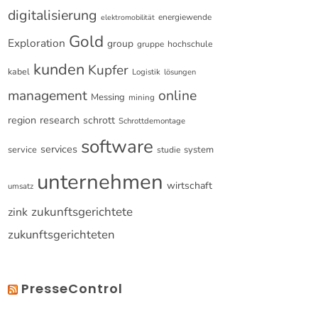
digitalisierung
energiewende
elektromobilität
Gold
Exploration
group
gruppe
hochschule
kunden
Kupfer
kabel
Logistik
lösungen
online
management
Messing
mining
research
region
schrott
Schrottdemontage
software
services
service
system
studie
unternehmen
wirtschaft
umsatz
zukunftsgerichtete
zink
zukunftsgerichteten
PresseControl