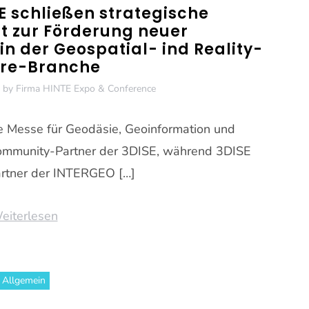
E schließen strategische
 zur Förderung neuer
n der Geospatial- ind Reality-
re-Branche
by
Firma HINTE Expo & Conference
 Messe für Geodäsie, Geoinformation und
Community-Partner der 3DISE, während 3DISE
rtner der INTERGEO […]
eiterlesen
Allgemein