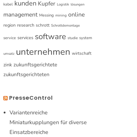
kunden
Kupfer
kabel
Logistik
lösungen
online
management
Messing
mining
research
region
schrott
Schrottdemontage
software
services
service
system
studie
unternehmen
wirtschaft
umsatz
zukunftsgerichtete
zink
zukunftsgerichteten
PresseControl
Variantenreiche
Miniaturkupplungen für diverse
Einsatzbereiche