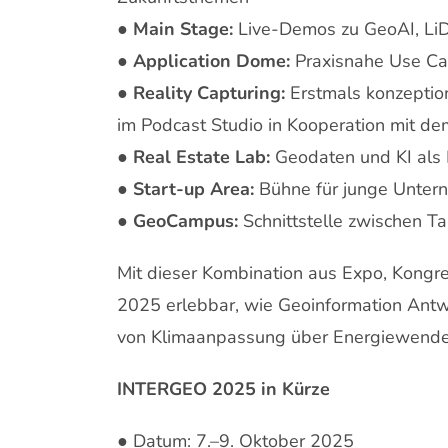
● Main Stage:
Live-Demos zu GeoAI, LiD
●
Application Dome:
Praxisnahe Use Cas
●
Reality Capturing:
Erstmals konzeption
im Podcast Studio in Kooperation mit d
●
Real Estate Lab:
Geodaten und KI als 
●
Start-up Area:
Bühne für junge Unter
●
GeoCampus:
Schnittstelle zwischen Ta
Mit dieser Kombination aus Expo, Kong
2025 erlebbar, wie Geoinformation Antwo
von Klimaanpassung über Energiewende b
INTERGEO 2025 in Kürze
● Datum: 7.–9. Oktober 2025