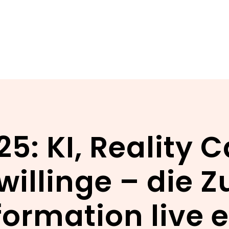
5: KI, Reality 
willinge – die 
ormation live 