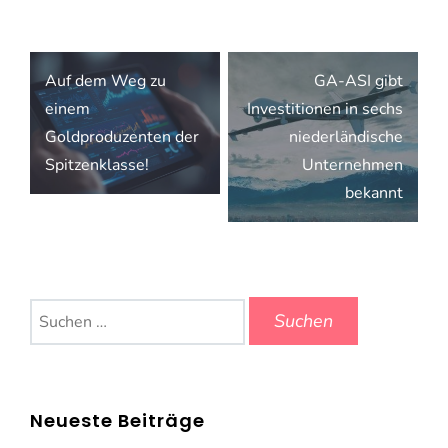
Beitragsnavigation
Auf dem Weg zu
GA-ASI gibt
einem
Investitionen in sechs
Goldproduzenten der
niederländische
Spitzenklasse!
Unternehmen
bekannt
Suchen
nach:
Neueste Beiträge