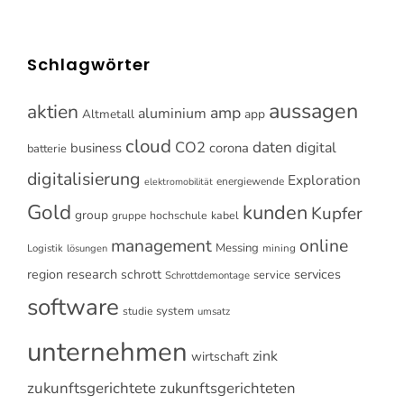
Schlagwörter
aussagen
aktien
amp
aluminium
Altmetall
app
cloud
CO2
daten
digital
business
corona
batterie
digitalisierung
Exploration
energiewende
elektromobilität
Gold
kunden
Kupfer
group
gruppe
hochschule
kabel
online
management
Messing
Logistik
mining
lösungen
research
services
region
schrott
service
Schrottdemontage
software
system
studie
umsatz
unternehmen
zink
wirtschaft
zukunftsgerichtete
zukunftsgerichteten