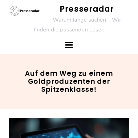
Skip
Presseradar
to
Warum lange suchen – Wir
content
finden die passenden Leser.
Auf dem Weg zu einem
Goldproduzenten der
Spitzenklasse!