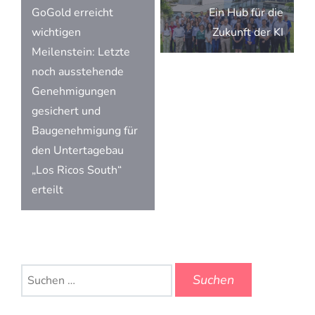
Beitragsnavigation
GoGold erreicht
Ein Hub für die
wichtigen
Zukunft der KI
Meilenstein: Letzte
noch ausstehende
Genehmigungen
gesichert und
Baugenehmigung für
den Untertagebau
„Los Ricos South“
erteilt
Suchen
nach: