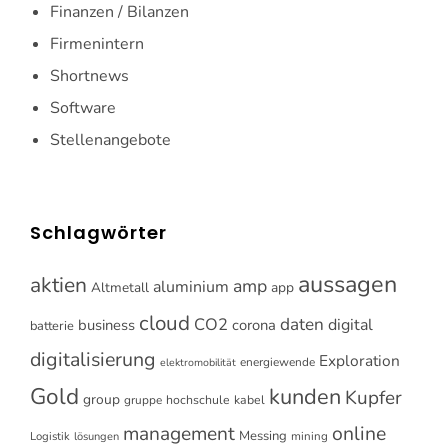
Finanzen / Bilanzen
Firmenintern
Shortnews
Software
Stellenangebote
Schlagwörter
aussagen
aktien
amp
aluminium
Altmetall
app
cloud
CO2
daten
digital
business
corona
batterie
digitalisierung
Exploration
energiewende
elektromobilität
Gold
kunden
Kupfer
group
gruppe
hochschule
kabel
online
management
Messing
Logistik
mining
lösungen