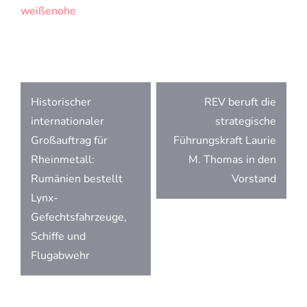
weißenohe
Beitragsnavigation
Historischer
REV beruft die
internationaler
strategische
Großauftrag für
Führungskraft Laurie
Rheinmetall:
M. Thomas in den
Rumänien bestellt
Vorstand
Lynx-
Gefechtsfahrzeuge,
Schiffe und
Flugabwehr