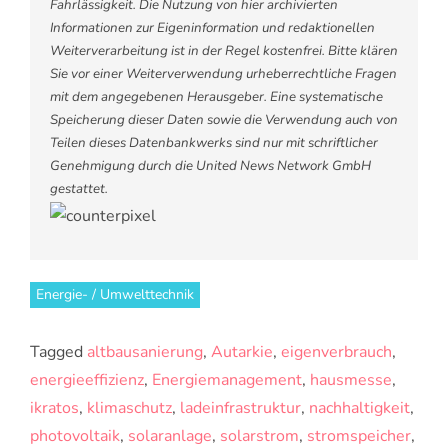
Fahrlässigkeit. Die Nutzung von hier archivierten
Informationen zur Eigeninformation und redaktionellen
Weiterverarbeitung ist in der Regel kostenfrei. Bitte klären
Sie vor einer Weiterverwendung urheberrechtliche Fragen
mit dem angegebenen Herausgeber. Eine systematische
Speicherung dieser Daten sowie die Verwendung auch von
Teilen dieses Datenbankwerks sind nur mit schriftlicher
Genehmigung durch die United News Network GmbH
gestattet.
Energie- / Umwelttechnik
Tagged
altbausanierung
,
Autarkie
,
eigenverbrauch
,
energieeffizienz
,
Energiemanagement
,
hausmesse
,
ikratos
,
klimaschutz
,
ladeinfrastruktur
,
nachhaltigkeit
,
photovoltaik
,
solaranlage
,
solarstrom
,
stromspeicher
,