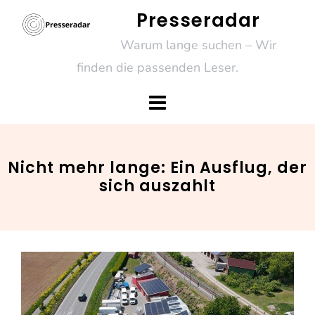
Skip
Presseradar
to
Warum lange suchen – Wir
content
finden die passenden Leser.
Nicht mehr lange: Ein Ausflug, der
sich auszahlt