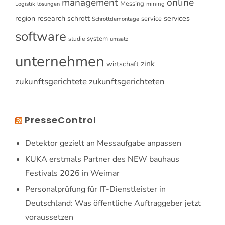
online
management
Messing
Logistik
mining
lösungen
research
services
region
schrott
service
Schrottdemontage
software
system
studie
umsatz
unternehmen
zink
wirtschaft
zukunftsgerichtete
zukunftsgerichteten
PresseControl
Detektor gezielt an Messaufgabe anpassen
KUKA erstmals Partner des NEW bauhaus
Festivals 2026 in Weimar
Personalprüfung für IT-Dienstleister in
Deutschland: Was öffentliche Auftraggeber jetzt
voraussetzen