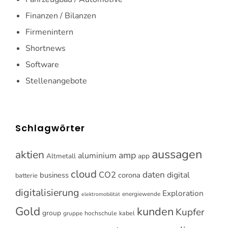
Finanzen / Bilanzen
Firmenintern
Shortnews
Software
Stellenangebote
Schlagwörter
aussagen
aktien
amp
aluminium
Altmetall
app
cloud
CO2
daten
digital
business
corona
batterie
digitalisierung
Exploration
energiewende
elektromobilität
Gold
kunden
Kupfer
group
gruppe
hochschule
kabel