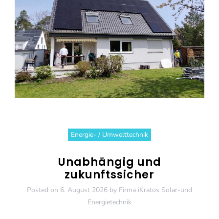
Energie- / Umwelttechnik
Unabhängig und
zukunftssicher
Posted on
6. August 2026
by
Firma iKratos Solar-und
Energietechnik