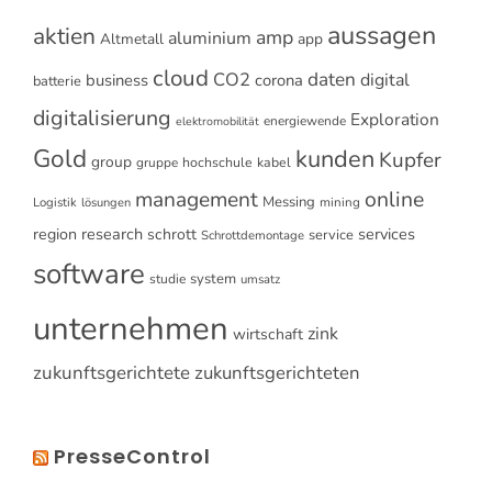
aussagen
aktien
amp
aluminium
Altmetall
app
cloud
CO2
daten
digital
business
corona
batterie
digitalisierung
Exploration
energiewende
elektromobilität
Gold
kunden
Kupfer
group
gruppe
hochschule
kabel
online
management
Messing
Logistik
mining
lösungen
research
services
region
schrott
service
Schrottdemontage
software
system
studie
umsatz
unternehmen
zink
wirtschaft
zukunftsgerichtete
zukunftsgerichteten
PresseControl