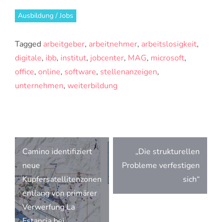
Ausbildung / Jobs
Tagged
arbeitgeber
,
arbeitnehmer
,
arbeitslosigkeit
,
digitale
,
ibb
,
institut
,
jobcenter
,
MAG
,
microsoft
,
office
,
online
,
software
,
stellenanzeigen
,
unternehmen
,
weiterbildung
Beitragsnavigation
Camino identifiziert
„Die strukturellen
neue
Probleme verfestigen
Kupfersatellitenzonen
sich“
entlang von primärer
Verwerfung La
Estancia bei