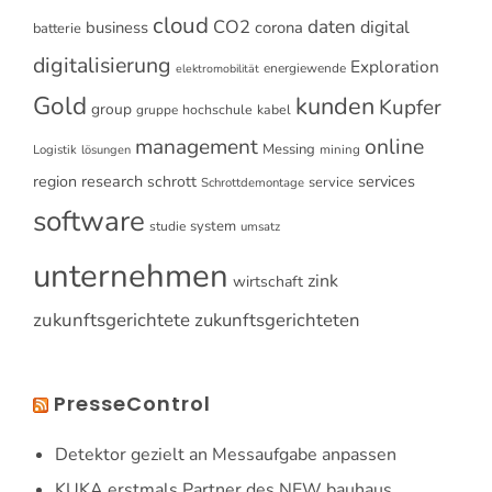
cloud
CO2
daten
digital
business
corona
batterie
digitalisierung
Exploration
energiewende
elektromobilität
Gold
kunden
Kupfer
group
gruppe
hochschule
kabel
online
management
Messing
Logistik
mining
lösungen
research
services
region
schrott
service
Schrottdemontage
software
system
studie
umsatz
unternehmen
zink
wirtschaft
zukunftsgerichtete
zukunftsgerichteten
PresseControl
Detektor gezielt an Messaufgabe anpassen
KUKA erstmals Partner des NEW bauhaus