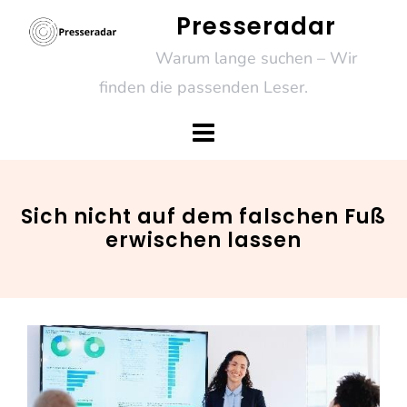
Skip
Presseradar
to
Warum lange suchen – Wir
content
finden die passenden Leser.
Sich nicht auf dem falschen Fuß
erwischen lassen