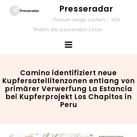
Skip
Presseradar
to
Warum lange suchen – Wir
content
finden die passenden Leser.
Camino identifiziert neue
Kupfersatellitenzonen entlang von
primärer Verwerfung La Estancia
bei Kupferprojekt Los Chapitos in
Peru