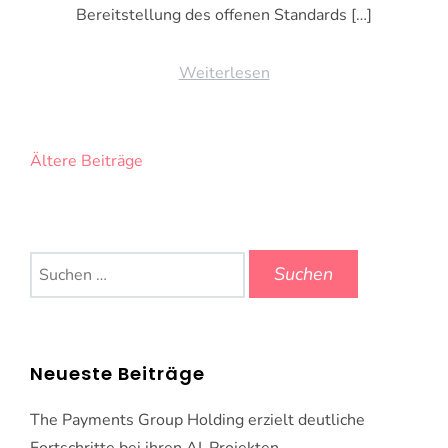
Bereitstellung des offenen Standards […]
Weiterlesen
Beitragsnavigation
Ältere Beiträge
Suchen
nach:
Neueste Beiträge
The Payments Group Holding erzielt deutliche
Fortschritte bei ihren AI-Projekten