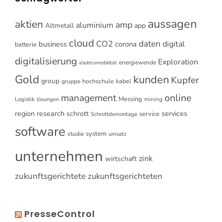
aussagen
aktien
amp
aluminium
Altmetall
app
cloud
CO2
daten
digital
business
corona
batterie
digitalisierung
Exploration
energiewende
elektromobilität
Gold
kunden
Kupfer
group
gruppe
hochschule
kabel
online
management
Messing
Logistik
mining
lösungen
research
services
region
schrott
service
Schrottdemontage
software
system
studie
umsatz
unternehmen
zink
wirtschaft
zukunftsgerichtete
zukunftsgerichteten
PresseControl