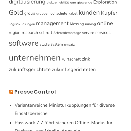
digitalisierung
Exploration
energiewende
elektromobilität
Gold
kunden
Kupfer
group
gruppe
hochschule
kabel
online
management
Messing
Logistik
mining
lösungen
research
services
region
schrott
service
Schrottdemontage
software
system
studie
umsatz
unternehmen
zink
wirtschaft
zukunftsgerichtete
zukunftsgerichteten
PresseControl
Variantenreiche Miniaturkupplungen für diverse
Einsatzbereiche
Passwork 7.7 führt sicheren Offline-Modus für