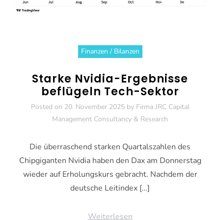
Finanzen / Bilanzen
Starke Nvidia-Ergebnisse
beflügeln Tech-Sektor
Posted on
20. November 2025
by
Firma JRC Capital
Management Consultancy & Research
Die überraschend starken Quartalszahlen des
Chipgiganten Nvidia haben den Dax am Donnerstag
wieder auf Erholungskurs gebracht. Nachdem der
deutsche Leitindex […]
Weiterlesen