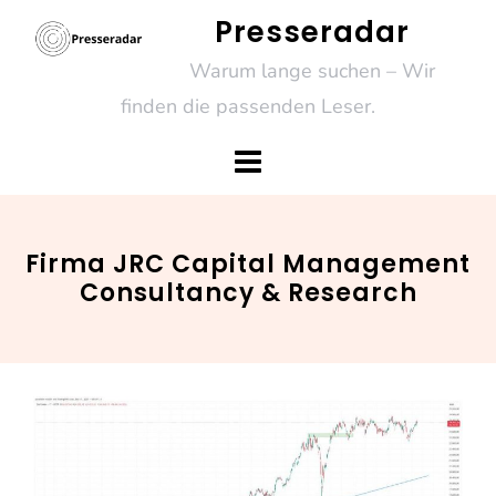
Skip
Presseradar
to
Warum lange suchen – Wir
content
finden die passenden Leser.
Firma JRC Capital Management
Consultancy & Research