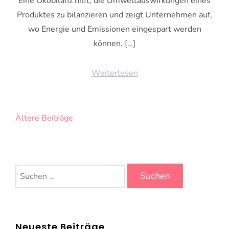
Eine Ökobilanz hilft, die Umweltauswirkungen eines
Produktes zu bilanzieren und zeigt Unternehmen auf,
wo Energie und Emissionen eingespart werden
können. […]
Weiterlesen
Beitragsnavigation
Ältere Beiträge
Suchen
nach:
Neueste Beiträge