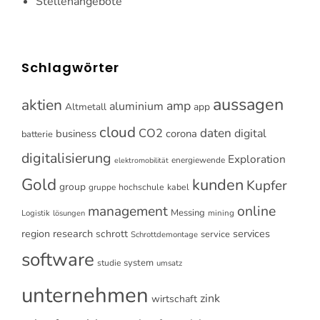
Stellenangebote
Schlagwörter
aussagen
aktien
amp
aluminium
Altmetall
app
cloud
CO2
daten
digital
business
corona
batterie
digitalisierung
Exploration
energiewende
elektromobilität
Gold
kunden
Kupfer
group
gruppe
hochschule
kabel
online
management
Messing
Logistik
mining
lösungen
research
services
region
schrott
service
Schrottdemontage
software
system
studie
umsatz
unternehmen
zink
wirtschaft