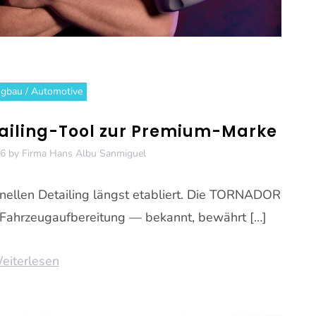
gbau / Automotive
iling-Tool zur Premium-Marke
26
by
Firma Hans Albu Sanmiguel
llen Detailing längst etabliert. Die TORNADOR
 Fahrzeugaufbereitung — bekannt, bewährt […]
eiterlesen