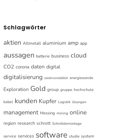
Schlagwörter
aktien
amp
aluminium
Altmetall
app
aussagen
cloud
business
batterie
CO2
daten
digital
corona
digitalisierung
energiewende
elektromobilität
Gold
Exploration
group
gruppe
hochschule
kunden
Kupfer
kabel
Logistik
lösungen
online
management
Messing
mining
research
region
schrott
Schrottdemontage
software
services
service
system
studie