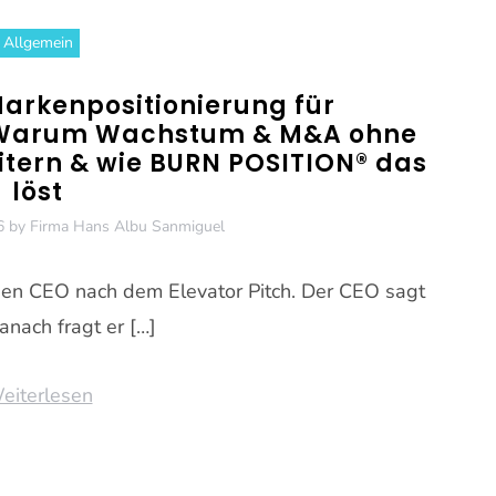
Allgemein
Markenpositionierung für
 Warum Wachstum & M&A ohne
eitern & wie BURN POSITION® das
löst
6
by
Firma Hans Albu Sanmiguel
gt den CEO nach dem Elevator Pitch. Der CEO sagt
anach fragt er […]
eiterlesen