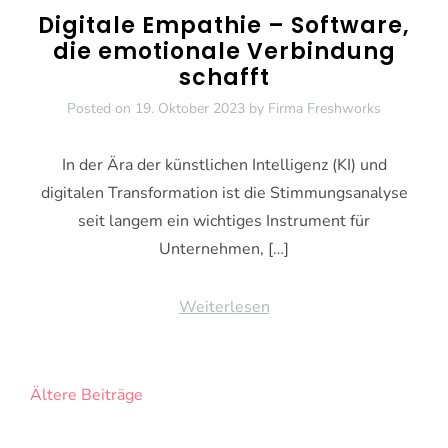
Digitale Empathie – Software,
die emotionale Verbindung
schafft
Posted on
19. Oktober 2023
by
Firma Freshworks
In der Ära der künstlichen Intelligenz (KI) und
digitalen Transformation ist die Stimmungsanalyse
seit langem ein wichtiges Instrument für
Unternehmen, […]
Weiterlesen
Beitragsnavigation
Ältere Beiträge