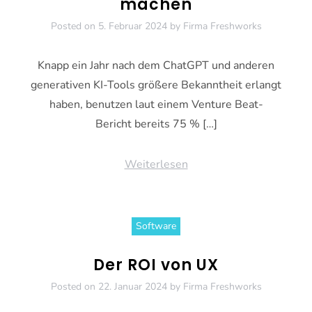
machen
Posted on
5. Februar 2024
by
Firma Freshworks
Knapp ein Jahr nach dem ChatGPT und anderen
generativen KI-Tools größere Bekanntheit erlangt
haben, benutzen laut einem Venture Beat-
Bericht bereits 75 % […]
Weiterlesen
Software
Der ROI von UX
Posted on
22. Januar 2024
by
Firma Freshworks