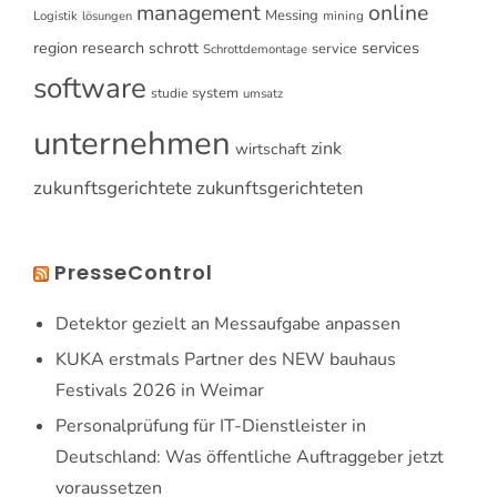
online
management
Messing
Logistik
mining
lösungen
research
services
region
schrott
service
Schrottdemontage
software
system
studie
umsatz
unternehmen
zink
wirtschaft
zukunftsgerichtete
zukunftsgerichteten
PresseControl
Detektor gezielt an Messaufgabe anpassen
KUKA erstmals Partner des NEW bauhaus
Festivals 2026 in Weimar
Personalprüfung für IT-Dienstleister in
Deutschland: Was öffentliche Auftraggeber jetzt
voraussetzen