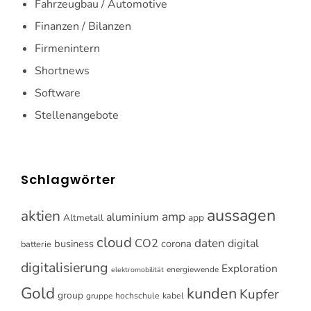
Fahrzeugbau / Automotive
Finanzen / Bilanzen
Firmenintern
Shortnews
Software
Stellenangebote
Schlagwörter
aussagen
aktien
amp
aluminium
Altmetall
app
cloud
CO2
daten
digital
business
corona
batterie
digitalisierung
Exploration
energiewende
elektromobilität
Gold
kunden
Kupfer
group
gruppe
hochschule
kabel