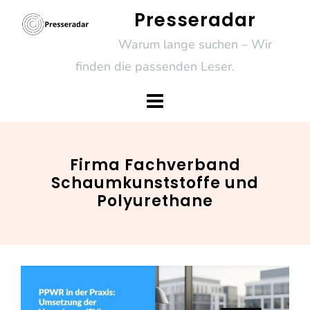
Skip
Presseradar
to
Warum lange suchen – Wir
content
finden die passenden Leser.
Firma Fachverband
Schaumkunststoffe und
Polyurethane