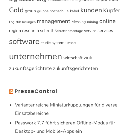
Gold
kunden
Kupfer
group
gruppe
hochschule
kabel
online
management
Messing
Logistik
mining
lösungen
research
services
region
schrott
service
Schrottdemontage
software
system
studie
umsatz
unternehmen
zink
wirtschaft
zukunftsgerichtete
zukunftsgerichteten
PresseControl
Variantenreiche Miniaturkupplungen für diverse
Einsatzbereiche
Passwork 7.7 führt sicheren Offline-Modus für
Desktop- und Mobile-Apps ein