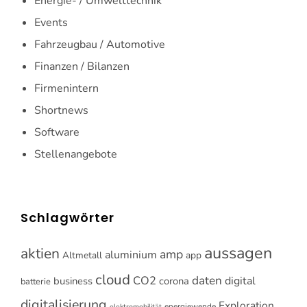
Energie- / Umwelttechnik
Events
Fahrzeugbau / Automotive
Finanzen / Bilanzen
Firmenintern
Shortnews
Software
Stellenangebote
Schlagwörter
aussagen
aktien
amp
aluminium
Altmetall
app
cloud
CO2
daten
digital
business
corona
batterie
digitalisierung
Exploration
energiewende
elektromobilität