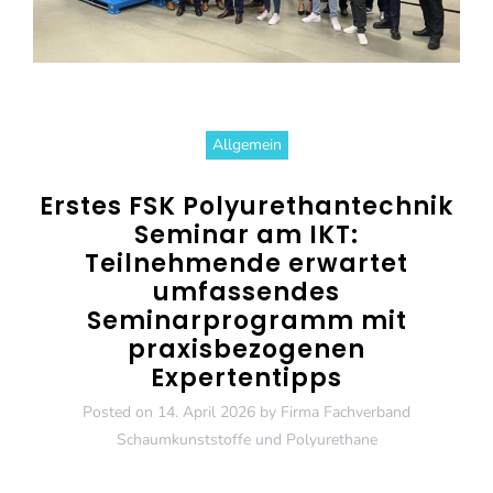
Allgemein
Erstes FSK Polyurethantechnik
Seminar am IKT:
Teilnehmende erwartet
umfassendes
Seminarprogramm mit
praxisbezogenen
Expertentipps
Posted on
14. April 2026
by
Firma Fachverband
Schaumkunststoffe und Polyurethane