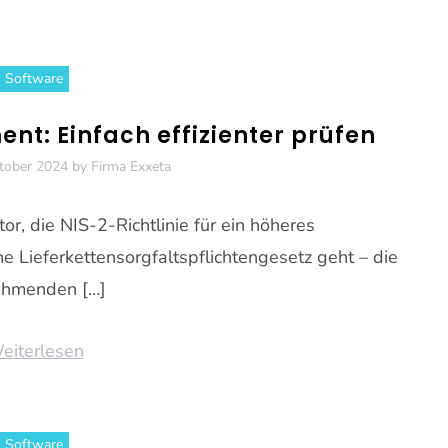
Software
t: Einfach effizienter prüfen
tober 2024
by
Firma Exxeta
, die NIS-2-Richtlinie für ein höheres
e Lieferkettensorgfaltspflichtengesetz geht – die
ehmenden […]
eiterlesen
Software