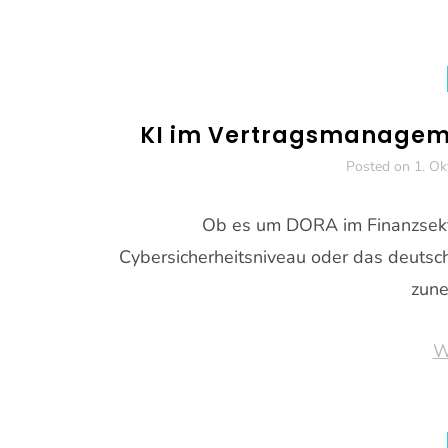
KI im Vertragsmanagemen
Posted on
1. Ok
Ob es um DORA im Finanzsektor
Cybersicherheitsniveau oder das deutsch
zun
W