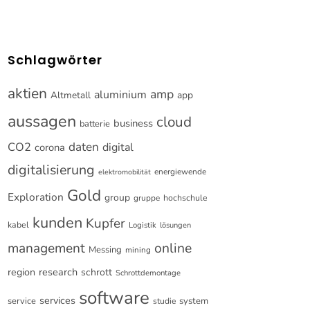
Schlagwörter
aktien
amp
aluminium
Altmetall
app
aussagen
cloud
business
batterie
CO2
daten
digital
corona
digitalisierung
energiewende
elektromobilität
Gold
Exploration
group
gruppe
hochschule
kunden
Kupfer
kabel
Logistik
lösungen
online
management
Messing
mining
research
region
schrott
Schrottdemontage
software
services
service
system
studie