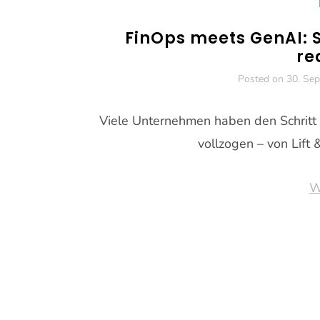
FinOps meets GenAI: 
re
Posted on
30. Se
Viele Unternehmen haben den Schritt 
vollzogen – von Lift 
W