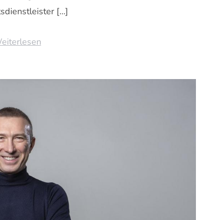
sdienstleister […]
eiterlesen