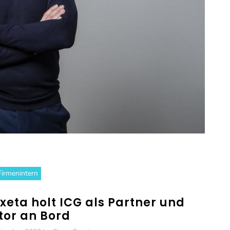
Firmenintern
eta holt ICG als Partner und
tor an Bord