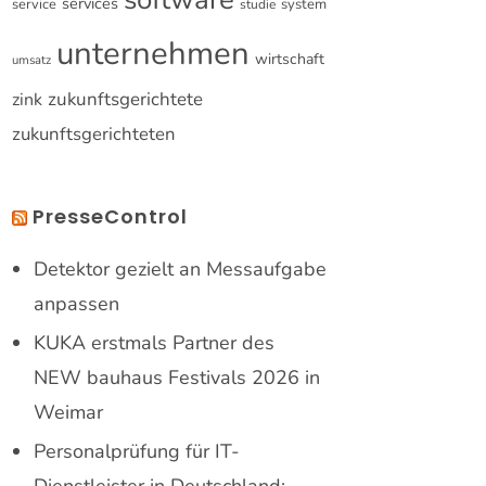
services
service
system
studie
unternehmen
wirtschaft
umsatz
zukunftsgerichtete
zink
zukunftsgerichteten
PresseControl
Detektor gezielt an Messaufgabe
anpassen
KUKA erstmals Partner des
NEW bauhaus Festivals 2026 in
Weimar
Personalprüfung für IT-
Dienstleister in Deutschland: