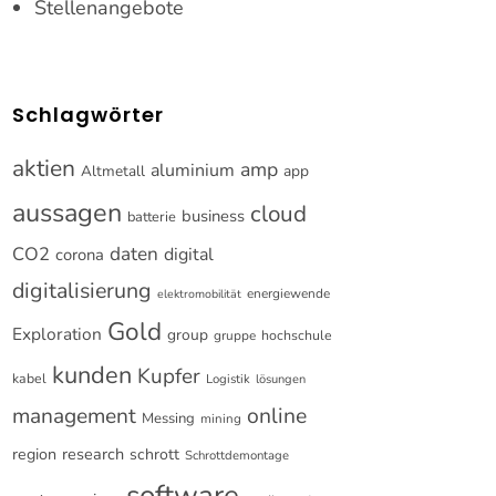
Stellenangebote
Schlagwörter
aktien
amp
aluminium
Altmetall
app
aussagen
cloud
business
batterie
CO2
daten
digital
corona
digitalisierung
energiewende
elektromobilität
Gold
Exploration
group
gruppe
hochschule
kunden
Kupfer
kabel
Logistik
lösungen
online
management
Messing
mining
research
region
schrott
Schrottdemontage
software