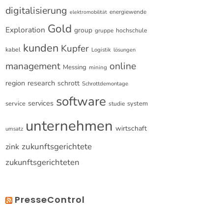
digitalisierung
energiewende
elektromobilität
Gold
Exploration
group
gruppe
hochschule
kunden
Kupfer
kabel
Logistik
lösungen
online
management
Messing
mining
research
region
schrott
Schrottdemontage
software
services
service
system
studie
unternehmen
wirtschaft
umsatz
zukunftsgerichtete
zink
zukunftsgerichteten
PresseControl