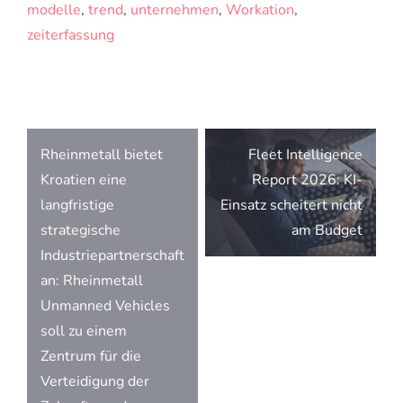
modelle
,
trend
,
unternehmen
,
Workation
,
zeiterfassung
Beitragsnavigation
Rheinmetall bietet
Fleet Intelligence
Kroatien eine
Report 2026: KI-
langfristige
Einsatz scheitert nicht
strategische
am Budget
Industriepartnerschaft
an: Rheinmetall
Unmanned Vehicles
soll zu einem
Zentrum für die
Verteidigung der