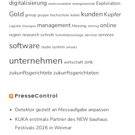
digitalisierung
Exploration
energiewende
elektromobilität
Gold
kunden
Kupfer
group
gruppe
hochschule
kabel
online
management
Messing
Logistik
mining
lösungen
research
services
region
schrott
service
Schrottdemontage
software
system
studie
umsatz
unternehmen
zink
wirtschaft
zukunftsgerichtete
zukunftsgerichteten
PresseControl
Detektor gezielt an Messaufgabe anpassen
KUKA erstmals Partner des NEW bauhaus
Festivals 2026 in Weimar