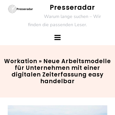
Skip
Presseradar
to
Warum lange suchen – Wir
content
finden die passenden Leser.
Workation » Neue Arbeitsmodelle
für Unternehmen mit einer
digitalen Zeiterfassung easy
handelbar