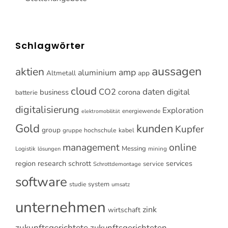
Schlagwörter
aussagen
aktien
amp
aluminium
Altmetall
app
cloud
CO2
daten
digital
business
corona
batterie
digitalisierung
Exploration
energiewende
elektromobilität
Gold
kunden
Kupfer
group
gruppe
hochschule
kabel
online
management
Messing
Logistik
mining
lösungen
research
services
region
schrott
service
Schrottdemontage
software
system
studie
umsatz
unternehmen
zink
wirtschaft
zukunftsgerichtete
zukunftsgerichteten