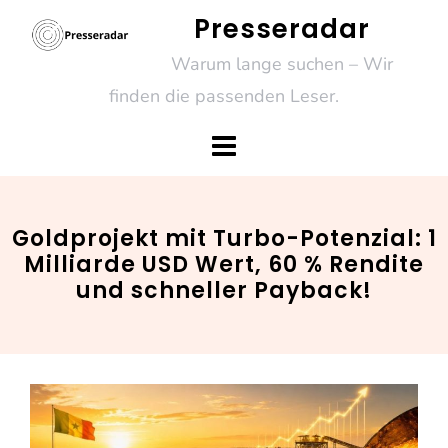
Skip
Presseradar
to
Warum lange suchen – Wir
content
finden die passenden Leser.
Goldprojekt mit Turbo-Potenzial: 1
Milliarde USD Wert, 60 % Rendite
und schneller Payback!