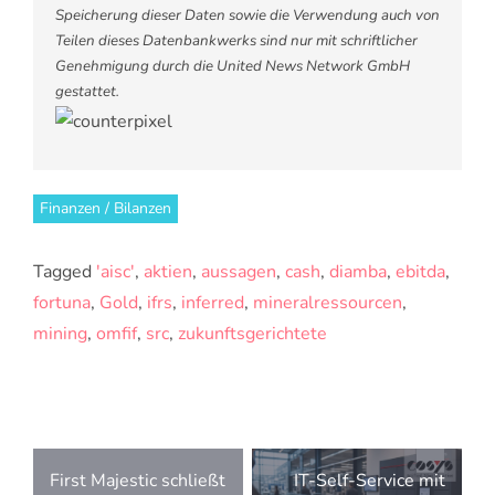
Speicherung dieser Daten sowie die Verwendung auch von
Teilen dieses Datenbankwerks sind nur mit schriftlicher
Genehmigung durch die United News Network GmbH
gestattet.
Finanzen / Bilanzen
Tagged
'aisc'
,
aktien
,
aussagen
,
cash
,
diamba
,
ebitda
,
fortuna
,
Gold
,
ifrs
,
inferred
,
mineralressourcen
,
mining
,
omfif
,
src
,
zukunftsgerichtete
Beitragsnavigation
First Majestic schließt
IT-Self-Service mit