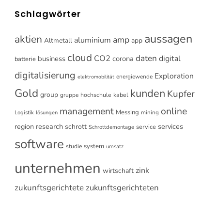
Schlagwörter
aussagen
aktien
amp
aluminium
Altmetall
app
cloud
CO2
daten
digital
business
corona
batterie
digitalisierung
Exploration
energiewende
elektromobilität
Gold
kunden
Kupfer
group
gruppe
hochschule
kabel
online
management
Messing
Logistik
mining
lösungen
research
services
region
schrott
service
Schrottdemontage
software
system
studie
umsatz
unternehmen
zink
wirtschaft
zukunftsgerichtete
zukunftsgerichteten