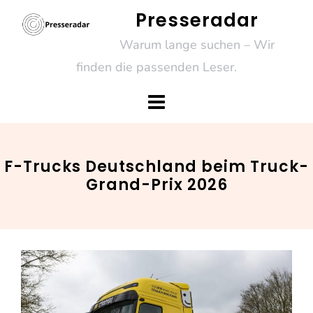
Skip
Presseradar
to
Warum lange suchen – Wir
content
finden die passenden Leser.
F-Trucks Deutschland beim Truck-
Grand-Prix 2026