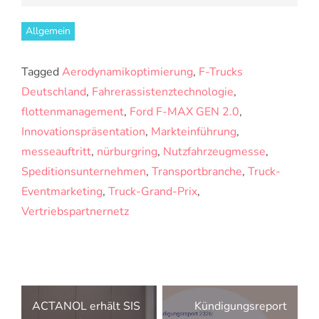
Allgemein
Tagged
Aerodynamikoptimierung
,
F-Trucks
Deutschland
,
Fahrerassistenztechnologie
,
flottenmanagement
,
Ford F-MAX GEN 2.0
,
Innovationspräsentation
,
Markteinführung
,
messeauftritt
,
nürburgring
,
Nutzfahrzeugmesse
,
Speditionsunternehmen
,
Transportbranche
,
Truck-
Eventmarketing
,
Truck-Grand-Prix
,
Vertriebspartnernetz
Beitragsnavigation
ACTANOL erhält SIS
Kündigungsreport