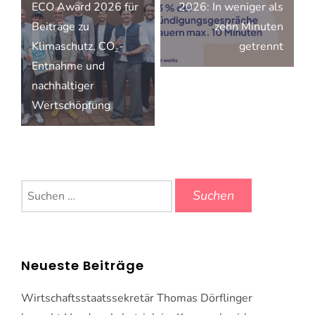
ECO Award 2026 für
2026: In weniger als
Beiträge zu
zehn Minuten
Klimaschutz, CO₂-
getrennt
E⁠n⁠t⁠n⁠a⁠h⁠me⁠ und
nachhaltiger
Wertschöpfung
Suchen
nach:
Neueste Beiträge
Wirtschaftsstaatssekretär Thomas Dörflinger