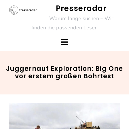
Skip
Presseradar
to
Warum lange suchen – Wir
content
finden die passenden Leser.
Juggernaut Exploration: Big One
vor erstem großen Bohrtest