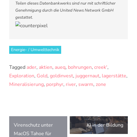
Teilen dieses Datenbankwerks sind nur mit schriftlicher
Genehmigung durch die United News Network GmbH
gestattet.
Energie- / Umwelttechnik
Tagged
ader
,
aktien
,
aueq
,
bohrungen
,
creek'
,
Exploration
,
Gold
,
goldinvest
,
juggernaut
,
lagerstätte
,
Mineralisierung
,
porphyr
,
river
,
swarm
,
zone
Beitragsnavigation
Virenschutz unter
KI in der Bildung
MacOS Tahoe für