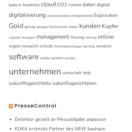
cloud
CO2
daten
digital
business
corona
batterie
digitalisierung
Exploration
energiewende
elektromobilität
Gold
kunden
Kupfer
group
gruppe
hochschule
kabel
online
management
Messing
Logistik
mining
lösungen
research
services
region
schrott
service
Schrottdemontage
software
system
studie
umsatz
unternehmen
zink
wirtschaft
zukunftsgerichtete
zukunftsgerichteten
PresseControl
Detektor gezielt an Messaufgabe anpassen
KUKA erstmals Partner des NEW bauhaus