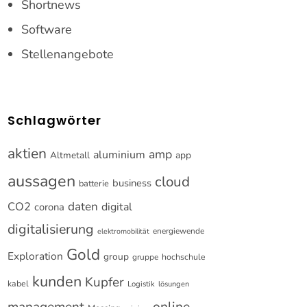
Shortnews
Software
Stellenangebote
Schlagwörter
aktien
amp
aluminium
Altmetall
app
aussagen
cloud
business
batterie
CO2
daten
digital
corona
digitalisierung
energiewende
elektromobilität
Gold
Exploration
group
gruppe
hochschule
kunden
Kupfer
kabel
Logistik
lösungen
online
management