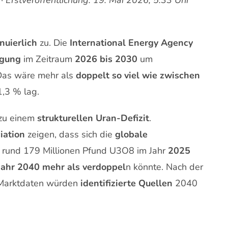
nuierlich
zu. Die
International Energy Agency
ugung
im Zeitraum
2026 bis 2030
um
Das wäre mehr als
doppelt so viel wie zwischen
1,3 % lag.
zu einem
strukturellen Uran-Defizit
.
iation
zeigen, dass sich die
globale
rund 179 Millionen Pfund U3O8 im Jahr
2025
Jahr
2040
mehr als verdoppel
n könnte. Nach der
r Marktdaten würden
identifizierte Quellen
2040