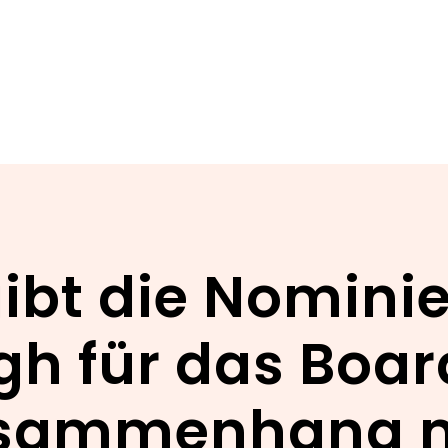
gibt die Nomini
h für das Board
sammenhang m