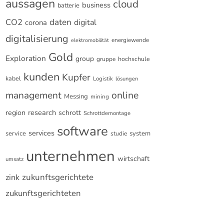
aussagen
cloud
business
batterie
CO2
daten
digital
corona
digitalisierung
energiewende
elektromobilität
Gold
Exploration
group
gruppe
hochschule
kunden
Kupfer
kabel
Logistik
lösungen
online
management
Messing
mining
research
region
schrott
Schrottdemontage
software
services
service
system
studie
unternehmen
wirtschaft
umsatz
zukunftsgerichtete
zink
zukunftsgerichteten