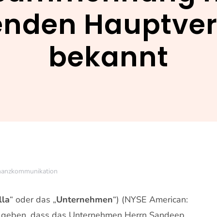
enden Hauptv
bekannt
nanzkommunikation
lla
“ oder das „
Unternehmen
“) (NYSE American:
u geben, dass das Unternehmen Herrn Sandeep