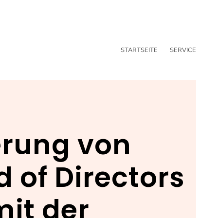
STARTSEITE
SERVICE
erung von
 of Directors
it der