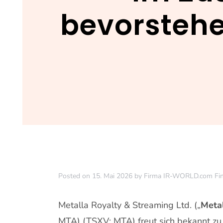
bevorsteh
Posted on
15. Mai 2026
by
Firma IR-WORLD.com Fi
Metalla Royalty & Streaming Ltd. („
Meta
MTA) (TSXV: MTA) freut sich bekannt z