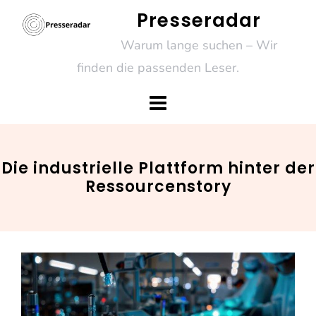
Skip
Presseradar
to
Warum lange suchen – Wir
content
finden die passenden Leser.
Die industrielle Plattform hinter der
Ressourcenstory