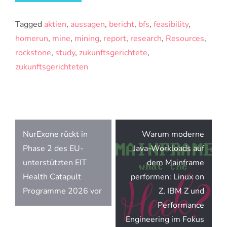
Tagged
aktien
,
aussagen
,
bericht
,
bfs
,
feasibility
,
homerun
,
mine
,
mining
,
report
,
research
,
Resources
,
rockstone
,
study
,
zukunftsgerichtete
,
zukunftsgerichteten
Beitragsnavigation
NurExone rückt in
Warum moderne
Phase 2 des EU-
Java-Workloads auf
unterstützten EIT
dem Mainframe
Health Catapult
performen: Linux on
Programme 2026 vor
Z, IBM Z und
Performance
Engineering im Fokus