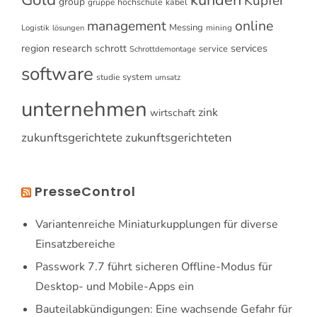
Kupfer
group
gruppe
hochschule
kabel
online
management
Messing
Logistik
mining
lösungen
research
services
region
schrott
service
Schrottdemontage
software
system
studie
umsatz
unternehmen
zink
wirtschaft
zukunftsgerichtete
zukunftsgerichteten
PresseControl
Variantenreiche Miniaturkupplungen für diverse
Einsatzbereiche
Passwork 7.7 führt sicheren Offline-Modus für
Desktop- und Mobile-Apps ein
Bauteilabkündigungen: Eine wachsende Gefahr für