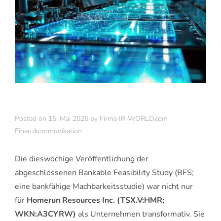
Posted on
15. Mai 2026
by
Firma IR-WORLD.com
Finanzkommunikation
Die dieswöchige Veröffentlichung der
abgeschlossenen Bankable Feasibility Study (BFS;
eine bankfähige Machbarkeitsstudie) war nicht nur
für
Homerun Resources Inc. (TSX.V:HMR;
WKN:A3CYRW)
als Unternehmen transformativ. Sie