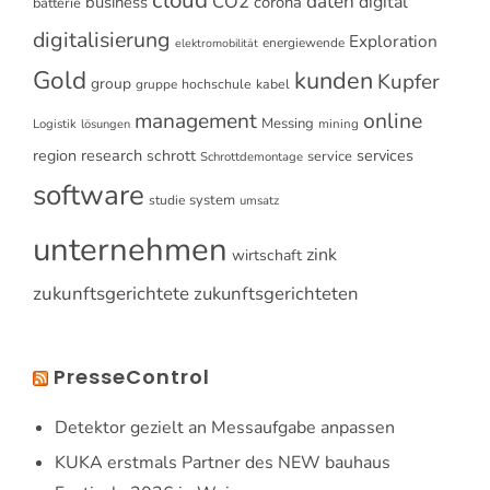
CO2
daten
digital
business
corona
batterie
digitalisierung
Exploration
energiewende
elektromobilität
Gold
kunden
Kupfer
group
gruppe
hochschule
kabel
online
management
Messing
Logistik
mining
lösungen
research
services
region
schrott
service
Schrottdemontage
software
system
studie
umsatz
unternehmen
zink
wirtschaft
zukunftsgerichtete
zukunftsgerichteten
PresseControl
Detektor gezielt an Messaufgabe anpassen
KUKA erstmals Partner des NEW bauhaus