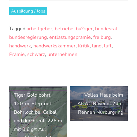
Ausbildung / Jobs
Tagged
arbeitgeber
,
betriebe
,
bu?rger
,
bundesrat
,
bundesregierung
,
entlastungsprämie
,
freiburg
,
handwerk
,
handwerkskammer
,
Kritik
,
land
,
luft
,
Prämie
,
schwarz
,
unternehmen
Beitragsnavigation
Tiger Gold bohrt
Volles Haus beim
120-m-Step-out-
ADAC Ravenol 24h-
Bohrloch bei Ceibal
Rennen Nürburgring
und durchteuft 226 m
mit 0,6 g/t Au,