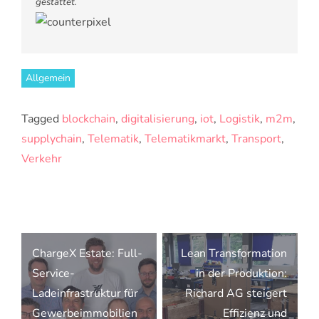
gestattet.
Allgemein
Tagged
blockchain
,
digitalisierung
,
iot
,
Logistik
,
m2m
,
supplychain
,
Telematik
,
Telematikmarkt
,
Transport
,
Verkehr
Beitragsnavigation
ChargeX Estate: Full-
Lean Transformation
Service-
in der Produktion:
Ladeinfrastruktur für
Richard AG steigert
Gewerbeimmobilien
Effizienz und