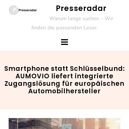
Skip
Presseradar
to
Warum lange suchen – Wir
content
finden die passenden Leser.
Smartphone statt Schlüsselbund:
AUMOVIO liefert integrierte
Zugangslösung für europäischen
Automobilhersteller