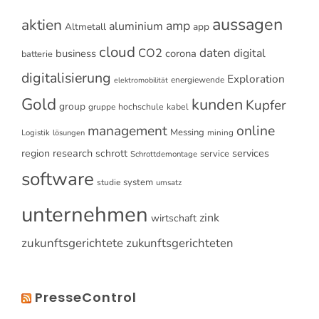
aussagen
aktien
amp
aluminium
Altmetall
app
cloud
CO2
daten
digital
business
corona
batterie
digitalisierung
Exploration
energiewende
elektromobilität
Gold
kunden
Kupfer
group
gruppe
hochschule
kabel
online
management
Messing
Logistik
mining
lösungen
research
services
region
schrott
service
Schrottdemontage
software
system
studie
umsatz
unternehmen
zink
wirtschaft
zukunftsgerichtete
zukunftsgerichteten
PresseControl