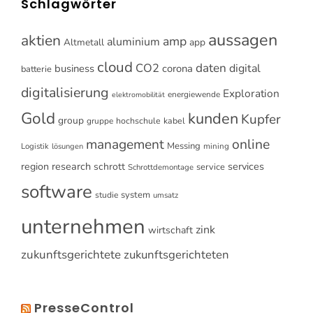
Schlagwörter
aussagen
aktien
amp
aluminium
Altmetall
app
cloud
CO2
daten
digital
business
corona
batterie
digitalisierung
Exploration
energiewende
elektromobilität
Gold
kunden
Kupfer
group
gruppe
hochschule
kabel
online
management
Messing
Logistik
mining
lösungen
research
services
region
schrott
service
Schrottdemontage
software
system
studie
umsatz
unternehmen
zink
wirtschaft
zukunftsgerichtete
zukunftsgerichteten
PresseControl