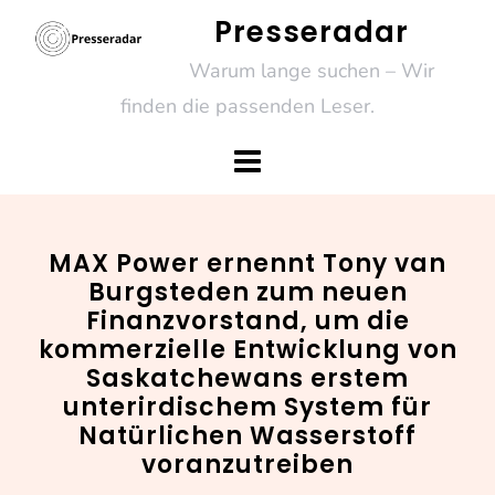
Skip
Presseradar
to
Warum lange suchen – Wir
content
finden die passenden Leser.
MAX Power ernennt Tony van
Burgsteden zum neuen
Finanzvorstand, um die
kommerzielle Entwicklung von
Saskatchewans erstem
unterirdischem System für
Natürlichen Wasserstoff
voranzutreiben