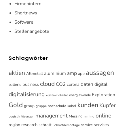
Firmenintern
Shortnews
Software
Stellenangebote
Schlagwörter
aussagen
aktien
amp
aluminium
Altmetall
app
cloud
CO2
daten
digital
business
corona
batterie
digitalisierung
Exploration
energiewende
elektromobilität
Gold
kunden
Kupfer
group
gruppe
hochschule
kabel
online
management
Messing
Logistik
mining
lösungen
research
services
region
schrott
service
Schrottdemontage