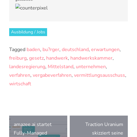
Ausbildung / Jobs
Tagged
baden
,
bu?rger
,
deutschland
,
erwartungen
,
freiburg
,
gesetz
,
handwerk
,
handwerkskammer
,
landesregierung
,
Mittelstand
,
unternehmen
,
verfahren
,
vergabeverfahren
,
vermittlungsausschuss
,
wirtschaft
Beitragsnavigation
amazee.ai startet
Traction Uranium
Fully-Managed
skizziert seine