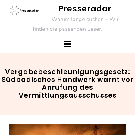
Skip
Presseradar
to
Warum lange suchen – Wir
content
finden die passenden Leser.
Vergabebeschleunigungsgesetz:
Südbadisches Handwerk warnt vor
Anrufung des
Vermittlungsausschusses