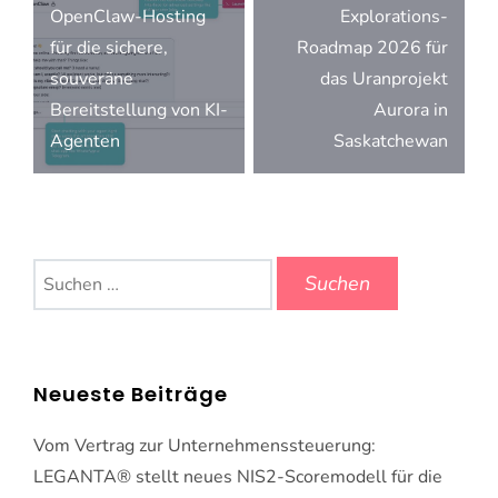
OpenClaw-Hosting
Explorations-
für die sichere,
Roadmap 2026 für
souveräne
das Uranprojekt
Bereitstellung von KI-
Aurora in
Agenten
Saskatchewan
Suchen
nach:
Neueste Beiträge
Vom Vertrag zur Unternehmenssteuerung:
LEGANTA® stellt neues NIS2-Scoremodell für die