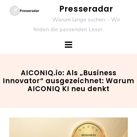
Skip
Presseradar
to
Warum lange suchen – Wir
content
finden die passenden Leser.
AICONIQ.io: Als „Business
Innovator“ ausgezeichnet: Warum
AICONIQ KI neu denkt