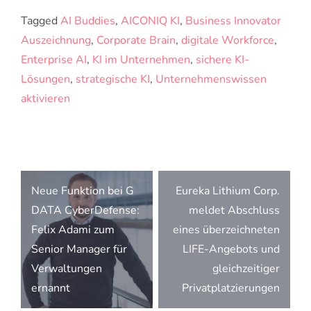
Tagged
AI Buddies
,
AICONIQ KI
,
Business Innovator
Auszeichnung
,
Corporate Brain
,
digitale Workforce
,
Enterprise AI
,
KI im Unternehmen
,
sichere KI-
Lösungen
,
strategische KI
,
Unternehmenswissen
aktivieren
Beitragsnavigation
Neue Funktion bei G
Eureka Lithium Corp.
DATA CyberDefense:
meldet Abschluss
Felix Adami zum
eines überzeichneten
Senior Manager für
LIFE-Angebots und
Verwaltungen
gleichzeitiger
ernannt
Privatplatzierungen