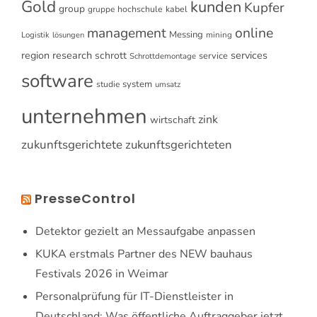
Gold
kunden
Kupfer
group
gruppe
hochschule
kabel
online
management
Messing
Logistik
mining
lösungen
research
services
region
schrott
service
Schrottdemontage
software
system
studie
umsatz
unternehmen
zink
wirtschaft
zukunftsgerichtete
zukunftsgerichteten
PresseControl
Detektor gezielt an Messaufgabe anpassen
KUKA erstmals Partner des NEW bauhaus
Festivals 2026 in Weimar
Personalprüfung für IT-Dienstleister in
Deutschland: Was öffentliche Auftraggeber jetzt