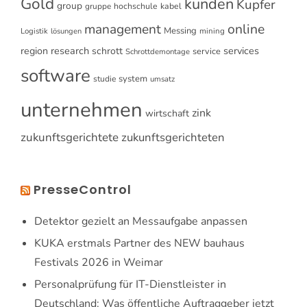
Gold
kunden
Kupfer
group
gruppe
hochschule
kabel
online
management
Messing
Logistik
mining
lösungen
research
services
region
schrott
service
Schrottdemontage
software
system
studie
umsatz
unternehmen
zink
wirtschaft
zukunftsgerichtete
zukunftsgerichteten
PresseControl
Detektor gezielt an Messaufgabe anpassen
KUKA erstmals Partner des NEW bauhaus
Festivals 2026 in Weimar
Personalprüfung für IT-Dienstleister in
Deutschland: Was öffentliche Auftraggeber jetzt