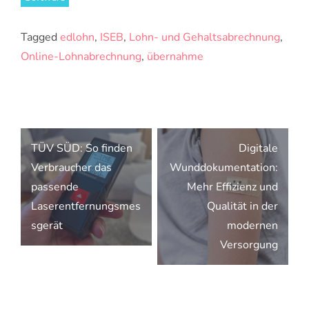
Tagged
edlohn
,
ISEB
,
Lohn- und Gehaltsabrechnung
,
Online-Lohnabrechnung
,
übernahme
Beitragsnavigation
TÜV SÜD: So finden
Digitale
Verbraucher das
Wunddokumentation:
passende
Mehr Effizienz und
Laserentfernungsmes
Qualität in der
sgerät
modernen
Versorgung