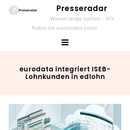
Skip
Presseradar
to
Warum lange suchen – Wir
content
finden die passenden Leser.
eurodata integriert ISEB-
Lohnkunden in edlohn