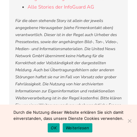
Alle Stories der InfoGuard AG
Für die oben stehende Story ist allein der jeweils
angegebene Herausgeber (siehe Firmenkontakt oben)
verantwortlich. Dieser ist in der Regel auch Urheber des
Pressetextes, sowie der angehängten Bild-, Ton-, Video-,
Medien- und Informationsmaterialien. Die United News
Network GmbH übernimmt keine Haftung für die
Korrektheit oder Vollständigkeit der dargestellten
Meldung. Auch bei Übertragungsfehlern oder anderen
Störungen haftet sie nur im Fall von Vorsatz oder grober
Fahrlässigkeit. Die Nutzung von hier archivierten
Informationen zur Eigeninformation und redaktionellen
Weiterverarbeitung ist in der Regel kostenfrei. Bitte klären
Sie vor einer Weiterverwendung urheberrechtliche Fragen
mit dem angegebenen Herausgeber. Eine systematische
Durch die Nutzung dieser Website erklären Sie sich damit
einverstanden, dass unsere Dienste Cookies verwenden.
Speicherung dieser Daten sowie die Verwendung auch von
Teilen dieses Datenbankwerks sind nur mit schriftlicher
OK
Weiterlesen
Genehmigung durch die United News Network GmbH