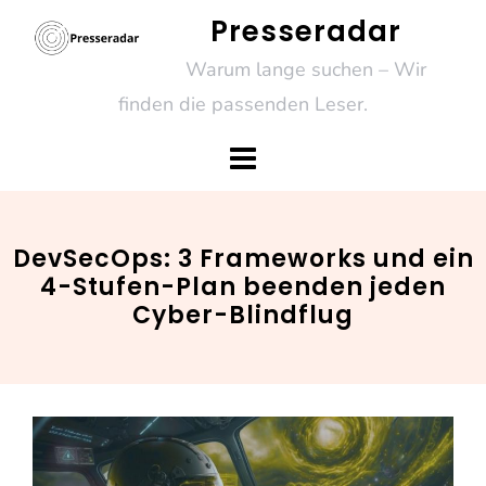
Skip
Presseradar
to
Warum lange suchen – Wir
content
finden die passenden Leser.
DevSecOps: 3 Frameworks und ein
4-Stufen-Plan beenden jeden
Cyber-Blindflug