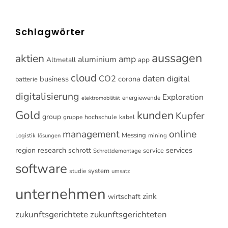
Schlagwörter
aussagen
aktien
amp
aluminium
Altmetall
app
cloud
CO2
daten
digital
business
corona
batterie
digitalisierung
Exploration
energiewende
elektromobilität
Gold
kunden
Kupfer
group
gruppe
hochschule
kabel
online
management
Messing
Logistik
mining
lösungen
research
services
region
schrott
service
Schrottdemontage
software
system
studie
umsatz
unternehmen
zink
wirtschaft
zukunftsgerichtete
zukunftsgerichteten