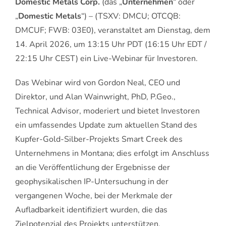
Domestic Metals Corp.
(das „
Unternehmen
“ oder
„
Domestic Metals
“) – (TSXV: DMCU; OTCQB:
DMCUF; FWB: 03E0), veranstaltet am Dienstag, dem
14. April 2026, um 13:15 Uhr PDT (16:15 Uhr EDT /
22:15 Uhr CEST) ein Live-Webinar für Investoren.
Das Webinar wird von Gordon Neal, CEO und
Direktor, und Alan Wainwright, PhD, P.Geo.,
Technical Advisor, moderiert und bietet Investoren
ein umfassendes Update zum aktuellen Stand des
Kupfer-Gold-Silber-Projekts Smart Creek des
Unternehmens in Montana; dies erfolgt im Anschluss
an die Veröffentlichung der Ergebnisse der
geophysikalischen IP-Untersuchung in der
vergangenen Woche, bei der Merkmale der
Aufladbarkeit identifiziert wurden, die das
Zielpotenzial des Projekts unterstützen.