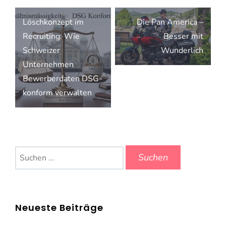
Beitragsnavigation
Löschkonzept im
Die Pan America –
Recruiting: Wie
Besser mit
Schweizer
Wunderlich
Unternehmen
Bewerberdaten DSG-
konform verwalten
Suchen
nach:
Neueste Beiträge