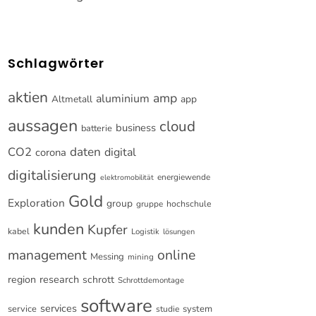
Schlagwörter
aktien
amp
aluminium
Altmetall
app
aussagen
cloud
business
batterie
CO2
daten
digital
corona
digitalisierung
energiewende
elektromobilität
Gold
Exploration
group
gruppe
hochschule
kunden
Kupfer
kabel
Logistik
lösungen
online
management
Messing
mining
research
region
schrott
Schrottdemontage
software
services
service
system
studie