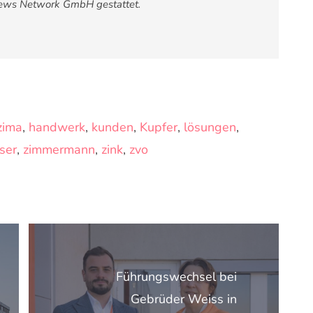
News Network GmbH gestattet.
zima
,
handwerk
,
kunden
,
Kupfer
,
lösungen
,
ser
,
zimmermann
,
zink
,
zvo
Führungswechsel bei
Gebrüder Weiss in