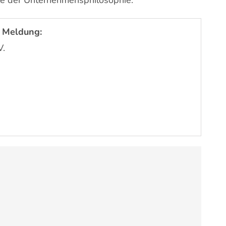
le der Unternehmensphilosophie.
 Meldung:
V.