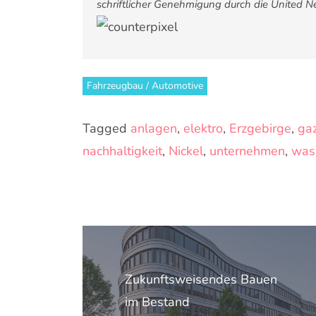
schriftlicher Genehmigung durch die United 
Fahrzeugbau / Automotive
Tagged
anlagen
,
elektro
,
Erzgebirge
,
ga
nachhaltigkeit
,
Nickel
,
unternehmen
,
was
Beitragsnavigation
Zukunftsweisendes Bauen
im Bestand