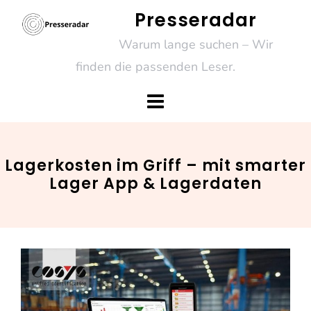
Skip
Presseradar
to
Warum lange suchen – Wir
content
finden die passenden Leser.
Lagerkosten im Griff – mit smarter
Lager App & Lagerdaten