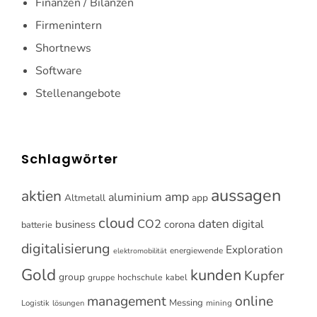
Finanzen / Bilanzen
Firmenintern
Shortnews
Software
Stellenangebote
Schlagwörter
aussagen
aktien
amp
aluminium
Altmetall
app
cloud
CO2
daten
digital
business
corona
batterie
digitalisierung
Exploration
energiewende
elektromobilität
Gold
kunden
Kupfer
group
gruppe
hochschule
kabel
online
management
Messing
Logistik
mining
lösungen