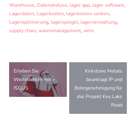
Warehouse
,
Datenanalyse
,
lager app
,
lager software
,
Lagerdaten
,
Lagerkosten
,
lagerkosten senken
,
Lageroptimierung
,
lagerspiegel
,
lagerverwaltung
,
supply chain
,
warenmanagement
,
wms
Beitragsnavigation
Erleben Sie
Kirkstone Metals
Weihnachten mit »
beantragt IP und
ISGUS
Bohrgenehmigung für
das Projekt Key Lake
Road