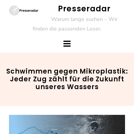
Skip
Presseradar
to
Warum lange suchen – Wir
content
finden die passenden Leser.
Schwimmen gegen Mikroplastik:
Jeder Zug zählt für die Zukunft
unseres Wassers