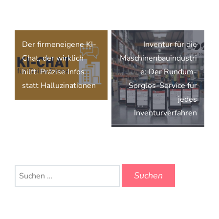
Beitragsnavigation
Der firmeneigene KI-
Inventur für die
Chat, der wirklich
Maschinenbauindustri
hilft: Präzise Infos
e: Der Rundum-
statt Halluzinationen
Sorglos-Service für
jedes
Inventurverfahren
Suchen
nach: