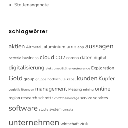
Stellenangebote
Schlagwörter
aussagen
aktien
amp
aluminium
Altmetall
app
cloud
CO2
daten
digital
business
corona
batterie
digitalisierung
Exploration
energiewende
elektromobilität
Gold
kunden
Kupfer
group
gruppe
hochschule
kabel
online
management
Messing
Logistik
mining
lösungen
research
services
region
schrott
service
Schrottdemontage
software
system
studie
umsatz
unternehmen
zink
wirtschaft