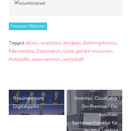
Finanzen / Bilanzen
Tagged
aktien
,
analysten
,
bergbau
,
Bohrergebnisse
,
Edelmetalle
,
Exploration
,
Gold
,
goliath resources
,
Rohstoffe
,
unternehmen
,
wirtschaft
Beitragsnavigation
Resümee zum
Inventur: Cloud oder
Digitalgipfel
On-Premise? Die
optimale
Systemarchitektur für