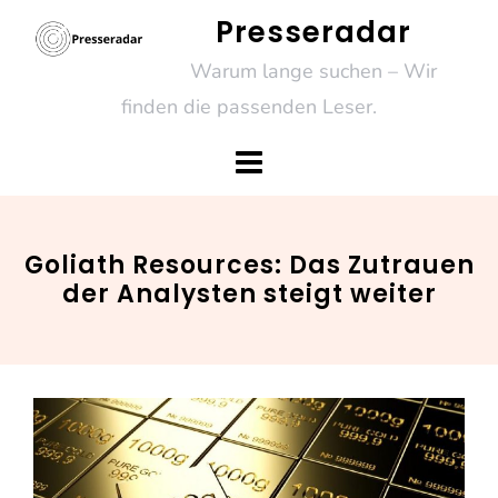
Skip
Presseradar
to
Warum lange suchen – Wir
content
finden die passenden Leser.
Goliath Resources: Das Zutrauen
der Analysten steigt weiter