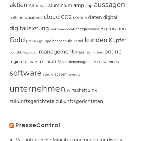
aussagen
aktien
amp
aluminium
Altmetall
app
cloud
CO2
daten
digital
business
corona
batterie
digitalisierung
Exploration
energiewende
elektromobilität
Gold
kunden
Kupfer
group
gruppe
hochschule
kabel
online
management
Messing
Logistik
mining
lösungen
research
services
region
schrott
service
Schrottdemontage
software
system
studie
umsatz
unternehmen
zink
wirtschaft
zukunftsgerichtete
zukunftsgerichteten
PresseControl
Variantenreiche Miniaturkupplungen für diverse