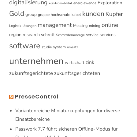
digitalisierung
Exploration
energiewende
elektromobilität
Gold
kunden
Kupfer
group
gruppe
hochschule
kabel
online
management
Messing
Logistik
mining
lösungen
research
services
region
schrott
service
Schrottdemontage
software
system
studie
umsatz
unternehmen
zink
wirtschaft
zukunftsgerichtete
zukunftsgerichteten
PresseControl
Variantenreiche Miniaturkupplungen für diverse
Einsatzbereiche
Passwork 7.7 führt sicheren Offline-Modus für