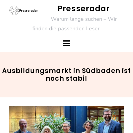
Skip
Presseradar
to
Warum lange suchen – Wir
content
finden die passenden Leser.
Ausbildungsmarkt in Südbaden ist
noch stabil