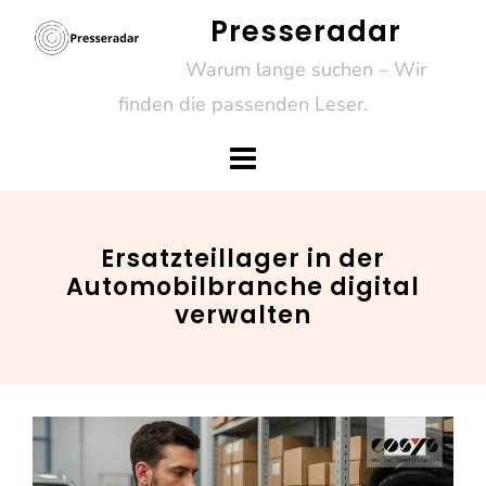
Skip
Presseradar
to
Warum lange suchen – Wir
content
finden die passenden Leser.
Ersatzteillager in der
Automobilbranche digital
verwalten