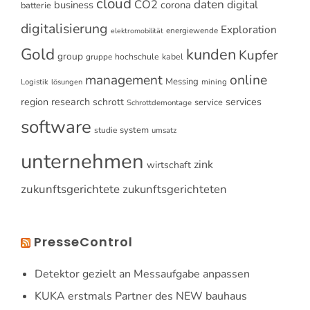
cloud
CO2
daten
digital
business
corona
batterie
digitalisierung
Exploration
energiewende
elektromobilität
Gold
kunden
Kupfer
group
gruppe
hochschule
kabel
online
management
Messing
Logistik
mining
lösungen
research
services
region
schrott
service
Schrottdemontage
software
system
studie
umsatz
unternehmen
zink
wirtschaft
zukunftsgerichtete
zukunftsgerichteten
PresseControl
Detektor gezielt an Messaufgabe anpassen
KUKA erstmals Partner des NEW bauhaus