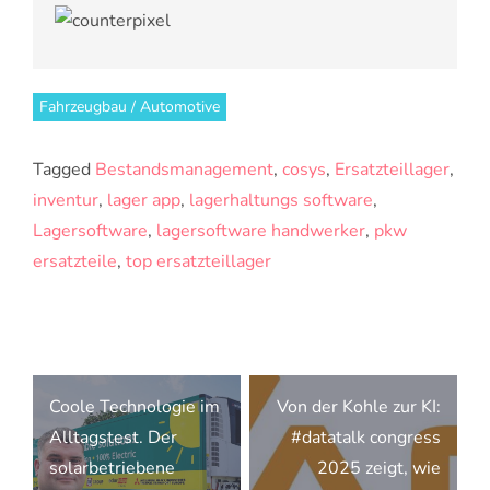
Fahrzeugbau / Automotive
Tagged
Bestandsmanagement
,
cosys
,
Ersatzteillager
,
inventur
,
lager app
,
lagerhaltungs software
,
Lagersoftware
,
lagersoftware handwerker
,
pkw
ersatzteile
,
top ersatzteillager
Beitragsnavigation
Coole Technologie im
Von der Kohle zur KI:
Alltagstest. Der
#datatalk congress
solarbetriebene
2025 zeigt, wie