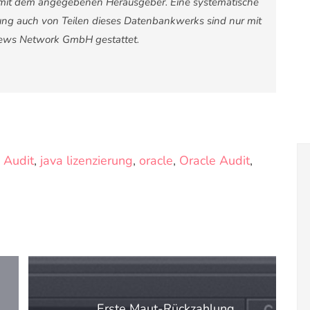
mit dem angegebenen Herausgeber. Eine systematische
ng auch von Teilen dieses Datenbankwerks sind nur mit
News Network GmbH gestattet.
 Audit
,
java lizenzierung
,
oracle
,
Oracle Audit
,
Erste Maut-Rückzahlung