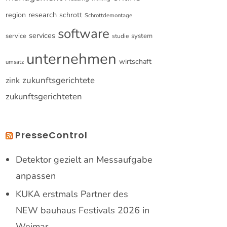
research
region
schrott
Schrottdemontage
software
services
service
system
studie
unternehmen
wirtschaft
umsatz
zukunftsgerichtete
zink
zukunftsgerichteten
PresseControl
Detektor gezielt an Messaufgabe
anpassen
KUKA erstmals Partner des
NEW bauhaus Festivals 2026 in
Weimar