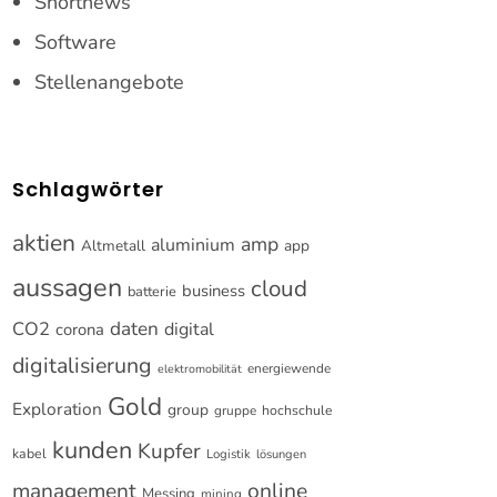
Shortnews
Software
Stellenangebote
Schlagwörter
aktien
amp
aluminium
Altmetall
app
aussagen
cloud
business
batterie
CO2
daten
digital
corona
digitalisierung
energiewende
elektromobilität
Gold
Exploration
group
gruppe
hochschule
kunden
Kupfer
kabel
Logistik
lösungen
online
management
Messing
mining