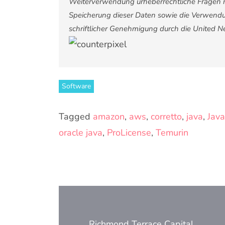
Weiterverwendung urheberrechtliche Fragen 
Speicherung dieser Daten sowie die Verwendu
schriftlicher Genehmigung durch die United 
Software
Tagged
amazon
,
aws
,
corretto
,
java
,
Java
oracle java
,
ProLicense
,
Temurin
Beitragsnavigation
Richmond Terrace Capital