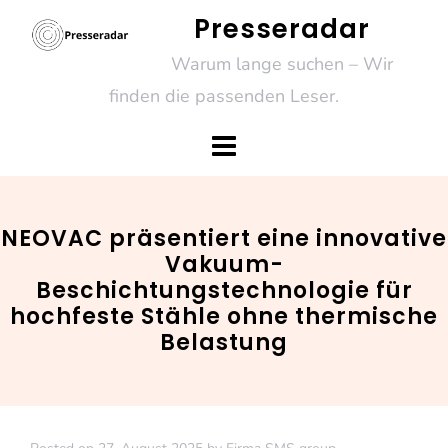
Skip
Presseradar
to
Warum lange suchen – Wir
content
finden die passenden Leser.
NEOVAC präsentiert eine innovative
Vakuum-
Beschichtungstechnologie für
hochfeste Stähle ohne thermische
Belastung