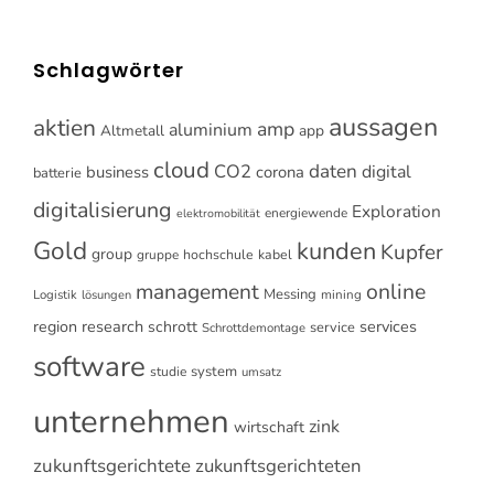
Schlagwörter
aussagen
aktien
amp
aluminium
Altmetall
app
cloud
CO2
daten
digital
business
corona
batterie
digitalisierung
Exploration
energiewende
elektromobilität
Gold
kunden
Kupfer
group
gruppe
hochschule
kabel
online
management
Messing
Logistik
mining
lösungen
research
services
region
schrott
service
Schrottdemontage
software
system
studie
umsatz
unternehmen
zink
wirtschaft
zukunftsgerichtete
zukunftsgerichteten