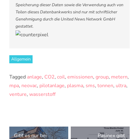
Speicherung dieser Daten sowie die Verwendung auch von
Teilen dieses Datenbankwerks sind nur mit schriftlicher
Genehmigung durch die United News Network GmbH
gestattet.
Allgemein
Tagged
anlage
,
CO2
,
coil
,
emissionen
,
group
,
metern
,
mpa
,
neovac
,
pilotanlage
,
plasma
,
sms
,
tonnen
,
ultra
,
venture
,
wasserstoff
Beitragsnavigation
Gibt es nur bei
Pasinex gibt