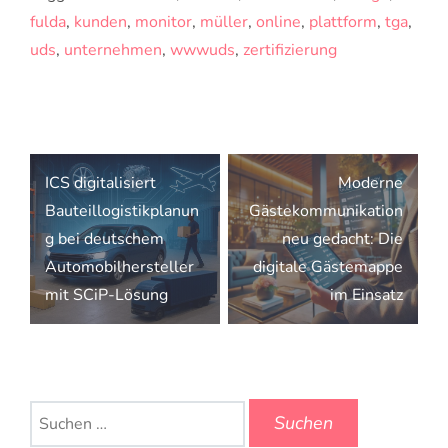
fulda
,
kunden
,
monitor
,
müller
,
online
,
plattform
,
tga
,
uds
,
unternehmen
,
wwwuds
,
zertifizierung
Beitragsnavigation
ICS digitalisiert
Moderne
Bauteillogistikplanun
Gästekommunikation
g bei deutschem
neu gedacht: Die
Automobilhersteller
digitale Gästemappe
mit SCiP-Lösung
im Einsatz
Suchen
nach: