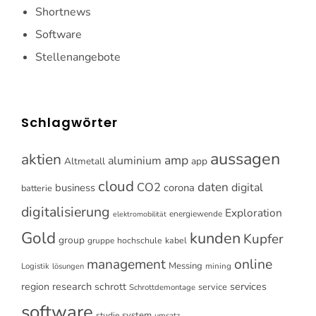
Shortnews
Software
Stellenangebote
Schlagwörter
aussagen
aktien
amp
aluminium
Altmetall
app
cloud
CO2
daten
digital
business
corona
batterie
digitalisierung
Exploration
energiewende
elektromobilität
Gold
kunden
Kupfer
group
gruppe
hochschule
kabel
online
management
Messing
Logistik
mining
lösungen
research
services
region
schrott
service
Schrottdemontage
software
system
studie
umsatz