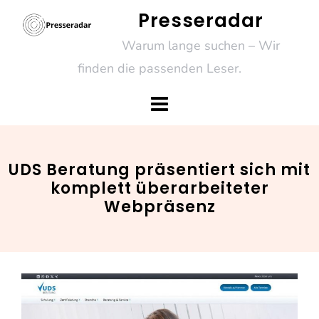
Skip
Presseradar
to
Warum lange suchen – Wir
content
finden die passenden Leser.
UDS Beratung präsentiert sich mit
komplett überarbeiteter
Webpräsenz