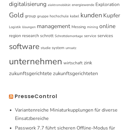
digitalisierung
Exploration
energiewende
elektromobilität
Gold
kunden
Kupfer
group
gruppe
hochschule
kabel
online
management
Messing
Logistik
mining
lösungen
research
services
region
schrott
service
Schrottdemontage
software
system
studie
umsatz
unternehmen
zink
wirtschaft
zukunftsgerichtete
zukunftsgerichteten
PresseControl
Variantenreiche Miniaturkupplungen für diverse
Einsatzbereiche
Passwork 7.7 führt sicheren Offline-Modus für