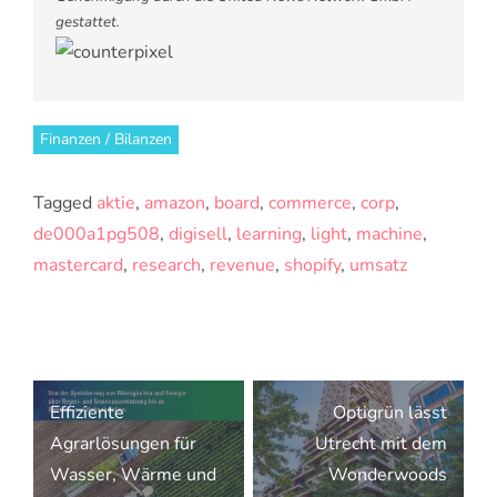
gestattet.
Finanzen / Bilanzen
Tagged
aktie
,
amazon
,
board
,
commerce
,
corp
,
de000a1pg508
,
digisell
,
learning
,
light
,
machine
,
mastercard
,
research
,
revenue
,
shopify
,
umsatz
Beitragsnavigation
Effiziente
Optigrün lässt
Agrarlösungen für
Utrecht mit dem
Wasser, Wärme und
Wonderwoods