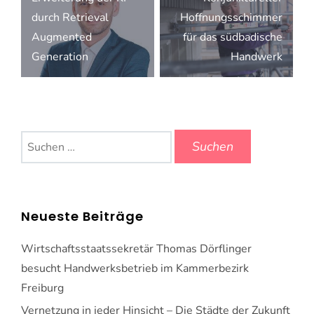
durch Retrieval
Hoffnungsschimmer
Augmented
für das südbadische
Generation
Handwerk
Suchen
nach:
Neueste Beiträge
Wirtschaftsstaatssekretär Thomas Dörflinger
besucht Handwerksbetrieb im Kammerbezirk
Freiburg
Vernetzung in jeder Hinsicht – Die Städte der Zukunft