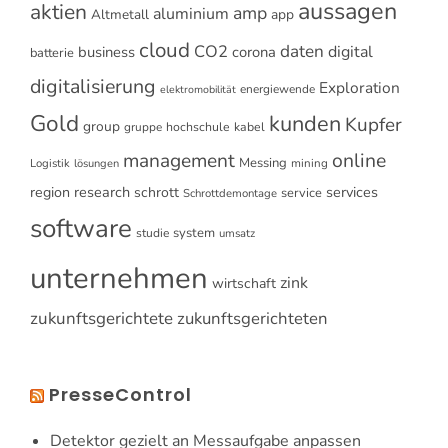
aussagen
aktien
amp
aluminium
Altmetall
app
cloud
CO2
daten
digital
business
corona
batterie
digitalisierung
Exploration
energiewende
elektromobilität
Gold
kunden
Kupfer
group
gruppe
hochschule
kabel
online
management
Messing
Logistik
mining
lösungen
research
services
region
schrott
service
Schrottdemontage
software
system
studie
umsatz
unternehmen
zink
wirtschaft
zukunftsgerichtete
zukunftsgerichteten
PresseControl
Detektor gezielt an Messaufgabe anpassen