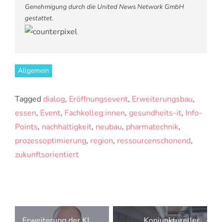
Genehmigung durch die United News Network GmbH
gestattet.
Allgemein
Tagged
dialog
,
Eröffnungsevent
,
Erweiterungsbau
,
essen
,
Event
,
Fachkolleg:innen
,
gesundheits-it
,
Info-
Points
,
nachhaltigkeit
,
neubau
,
pharmatechnik
,
prozessoptimierung
,
region
,
ressourcenschonend
,
zukunftsorientiert
Beitragsnavigation
Erweiterung der KI
Konjunktureller