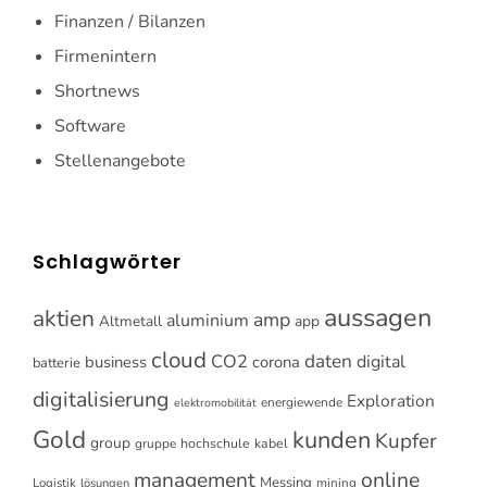
Finanzen / Bilanzen
Firmenintern
Shortnews
Software
Stellenangebote
Schlagwörter
aussagen
aktien
amp
aluminium
Altmetall
app
cloud
CO2
daten
digital
business
corona
batterie
digitalisierung
Exploration
energiewende
elektromobilität
Gold
kunden
Kupfer
group
gruppe
hochschule
kabel
online
management
Messing
Logistik
mining
lösungen