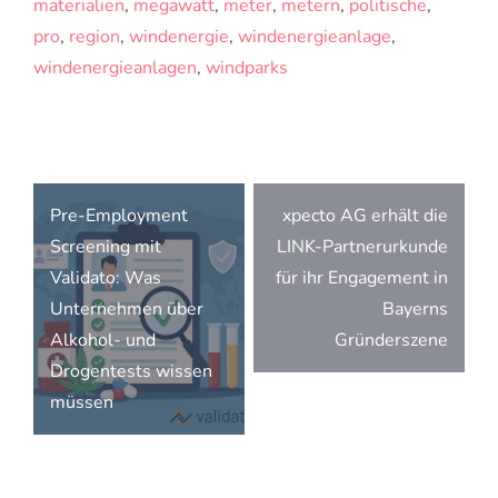
materialien
,
megawatt
,
meter
,
metern
,
politische
,
pro
,
region
,
windenergie
,
windenergieanlage
,
windenergieanlagen
,
windparks
Beitragsnavigation
Pre-Employment
xpecto AG erhält die
Screening mit
LINK-Partnerurkunde
Validato: Was
für ihr Engagement in
Unternehmen über
Bayerns
Alkohol- und
Gründerszene
Drogentests wissen
müssen