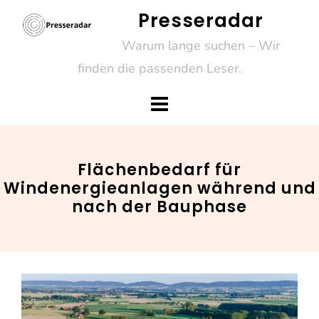
Skip
Presseradar
to
Warum lange suchen – Wir
content
finden die passenden Leser.
Flächenbedarf für
Windenergieanlagen während und
nach der Bauphase