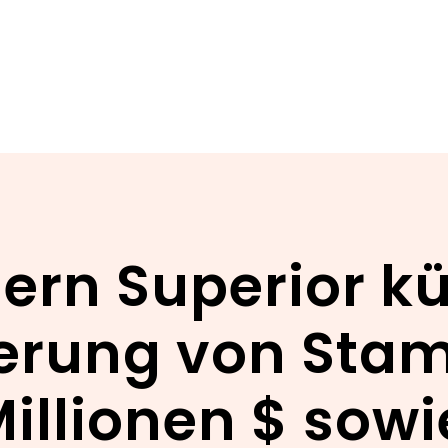
ern Superior k
zierung von Sta
illionen $ sow