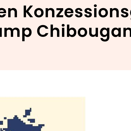
hen Konzessions
amp Chibouga