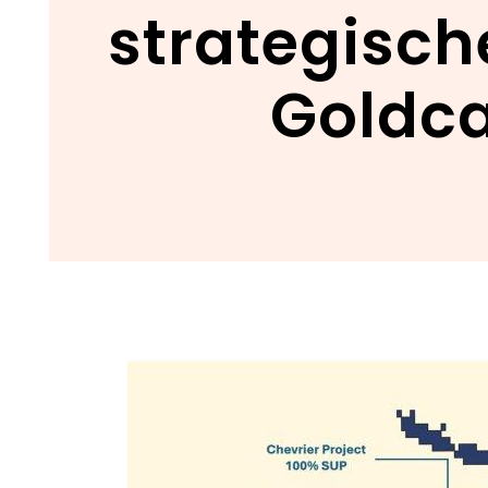
strategisc
Goldc