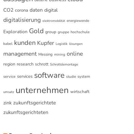
CO2
daten
digital
corona
digitalisierung
energiewende
elektromobilität
Gold
Exploration
group
gruppe
hochschule
kunden
Kupfer
kabel
Logistik
lösungen
online
management
Messing
mining
research
region
schrott
Schrottdemontage
software
services
service
system
studie
unternehmen
wirtschaft
umsatz
zukunftsgerichtete
zink
zukunftsgerichteten