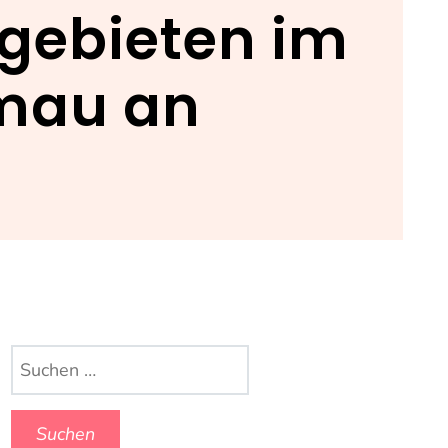
gebieten im
mau an
Suchen
nach: