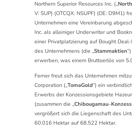
Northern Superior Resources Inc. („
North
V: SUP) (OTCQX: NSUPF) (DE: D9M1) fre
Unternehmen eine Vereinbarung abgeschl
Inc. als alleiniger Underwriter und Bookr
einer Privatplatzierung auf Bought Dea
des Unternehmens (die „
Stammaktien
“
erwerben, was einem Bruttoerlös von 5.0
Ferner freut sich das Unternehmen mitzu
Corporation („
TomaGold
“) ein verbindli
Erwerbs der Konzessionsgebiete Hazeur
(zusammen die „
Chibougamau
–
Konzess
vergrößert sich die Liegenschaft des 
60.016 Hektar auf 68.522 Hektar.