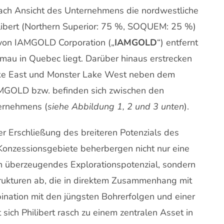
ach Ansicht des Unternehmens die nordwestliche
ilibert (Northern Superior: 75 %, SOQUEM: 25 %)
 von IAMGOLD Corporation („
IAMGOLD
“) entfernt
mau in Quebec liegt. Darüber hinaus erstrecken
ake East und Monster Lake West neben dem
MGOLD bzw. befinden sich zwischen den
ternehmens (
siehe Abbildung 1, 2 und 3 unten
).
der Erschließung des breiteren Potenzials des
nzessionsgebiete beherbergen nicht nur eine
n überzeugendes Explorationspotenzial, sondern
trukturen ab, die in direktem Zusammenhang mit
bination mit den jüngsten Bohrerfolgen und einer
ich Philibert rasch zu einem zentralen Asset in