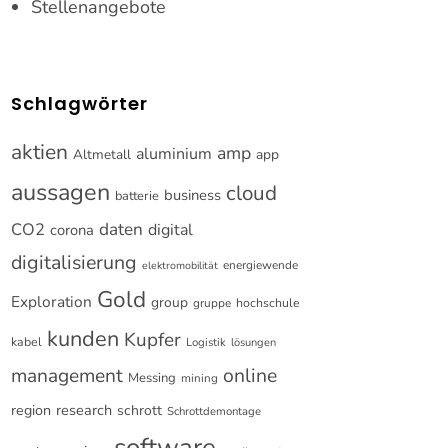
Stellenangebote
Schlagwörter
aktien
amp
aluminium
Altmetall
app
aussagen
cloud
business
batterie
CO2
daten
digital
corona
digitalisierung
energiewende
elektromobilität
Gold
Exploration
group
gruppe
hochschule
kunden
Kupfer
kabel
Logistik
lösungen
online
management
Messing
mining
research
region
schrott
Schrottdemontage
software