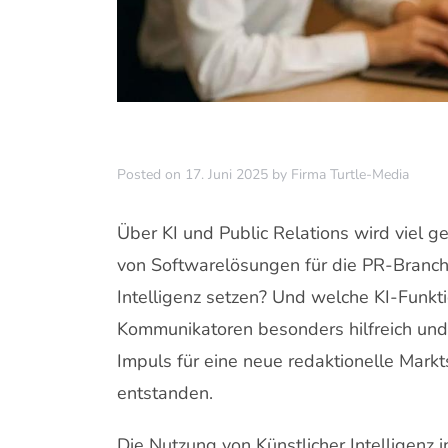
Posted on
17. Juni 2025
by
Firma Turtle-Media
Über KI und Public Relations wird viel 
von Softwarelösungen für die PR-Branche
Intelligenz setzen? Und welche KI-Funkt
Kommunikatoren besonders hilfreich und 
Impuls für eine neue redaktionelle Mark
entstanden.
Die Nutzung von Künstlicher Intelligenz i