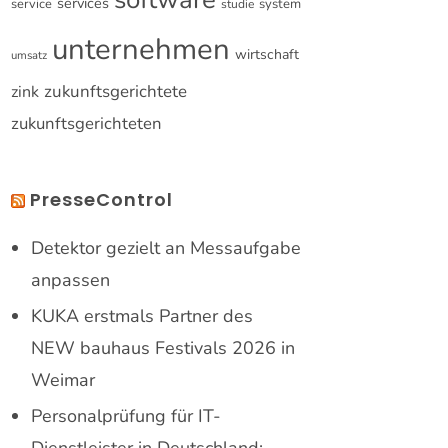
services
service
system
studie
unternehmen
wirtschaft
umsatz
zukunftsgerichtete
zink
zukunftsgerichteten
PresseControl
Detektor gezielt an Messaufgabe
anpassen
KUKA erstmals Partner des
NEW bauhaus Festivals 2026 in
Weimar
Personalprüfung für IT-
Dienstleister in Deutschland: