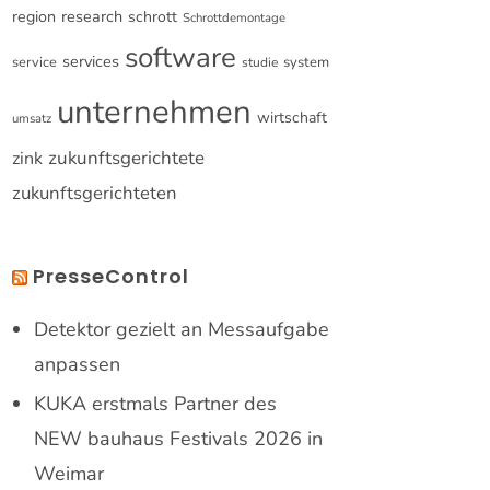
research
region
schrott
Schrottdemontage
software
services
service
system
studie
unternehmen
wirtschaft
umsatz
zukunftsgerichtete
zink
zukunftsgerichteten
PresseControl
Detektor gezielt an Messaufgabe
anpassen
KUKA erstmals Partner des
NEW bauhaus Festivals 2026 in
Weimar