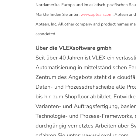
Nordamerika, Europa und im asiatisch-pazifischen Ra
Märkte finden Sie unter:
www.aptean.com
. Aptean and
Aptean, Inc. All other company and product names may
associated.
Über die VLEXsoftware gmbh
Seit über 40 Jahren ist VLEX ein verlässl
Automatisierung in mittelständischen F
Zentrum des Angebots steht die cloudfäh
Daten- und Prozessdrehscheibe alle Pr
bis hin zum Shopfloor abbildet. Entwick
Varianten- und Auftragsfertigung, basi
Technologie- und Prozess-Frameworks, di
durchgängig vernetztes Arbeiten über 
erfahren Sie unter: www.vlexplus.com