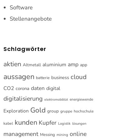
Software
Stellenangebote
Schlagwörter
aktien
amp
aluminium
Altmetall
app
aussagen
cloud
business
batterie
CO2
daten
digital
corona
digitalisierung
energiewende
elektromobilität
Gold
Exploration
group
gruppe
hochschule
kunden
Kupfer
kabel
Logistik
lösungen
online
management
Messing
mining